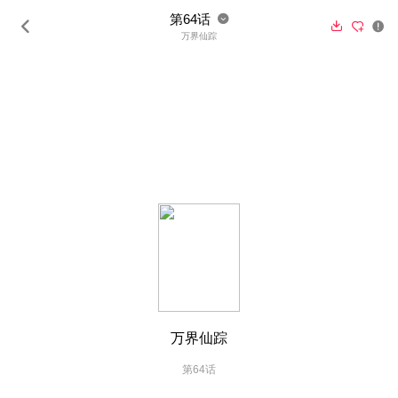
第64话





万界仙踪
上一话
下一话
万界仙踪
第64话