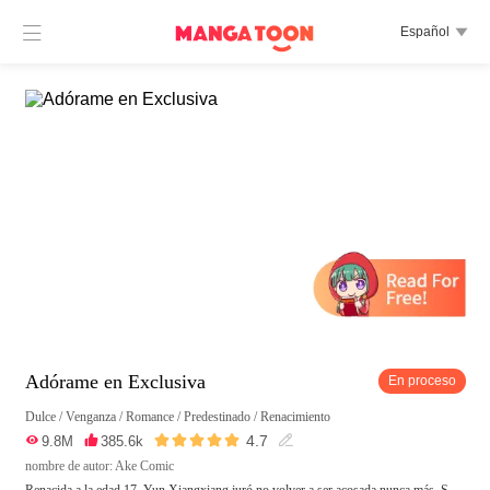

Español

Adórame en Exclusiva
En proceso
Dulce
/
Venganza
/
Romance
/
Predestinado
/
Renacimiento





4.7

9.8M

385.6k

nombre de autor: Ake Comic
Renacida a la edad 17, Yun Xiangxiang juró no volver a ser acosada nunca más. S