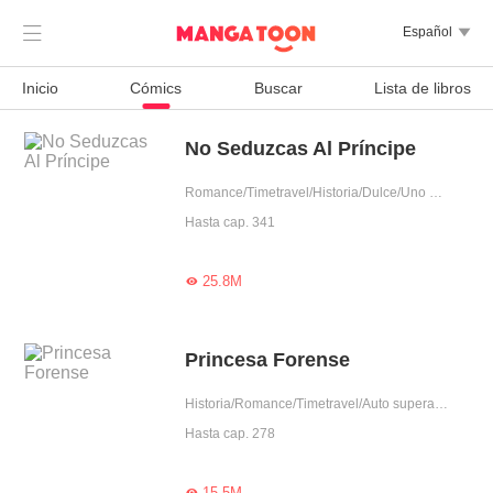

Español

Inicio
Cómics
Buscar
Lista de libros
No Seduzcas Al Príncipe
Romance/Timetravel/Historia/Dulce/Uno VS Varios/Disfrazada de hombre/Rodeada por lindos/Fiel/Dominante/Mujer poderosa/Príncipe
Hasta cap. 341
25.8M

Princesa Forense
Historia/Romance/Timetravel/Auto superación/Disfrazada de hombre/Doctor
Hasta cap. 278
15.5M
