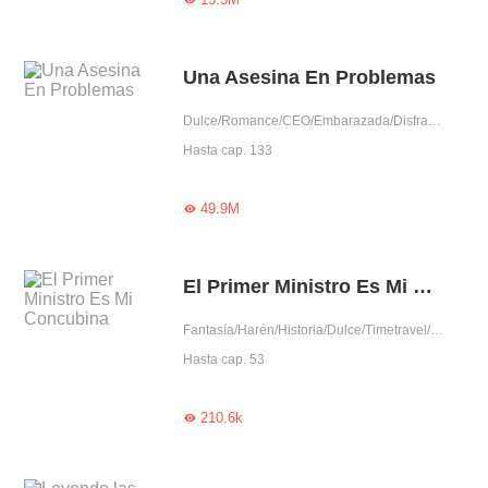
Una Asesina En Problemas
Dulce/Romance/CEO/Embarazada/Disfrazada de hombre/Aventura de una noche/Posesivo/Agente secreto/Completas
Hasta cap. 133
49.9M

El Primer Ministro Es Mi Concubina
Fantasía/Harén/Historia/Dulce/Timetravel/Comedia/Disfrazada de hombre/Rodeada por lindos
Hasta cap. 53
210.6k
