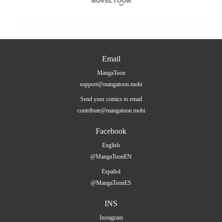

Email
MangaToon
support@mangatoon.mobi
Send your comics to email
contribute@mangatoon.mobi
Facebook
English
@MangaToonEN
Español
@MangaToonES
INS
Instagram