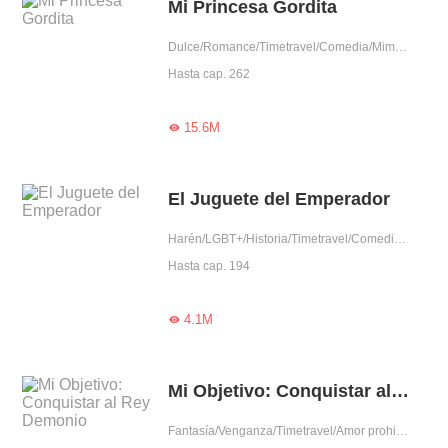
Mi Princesa Gordita
Dulce/Romance/Timetravel/Comedia/Mimo exclusivo/Mujer poderosa/Adorable/Príncipe/Grandes Curvas
Hasta cap. 262
15.6M

El Juguete del Emperador
Harén/LGBT+/Historia/Timetravel/Comedia/Príncipe
Hasta cap. 194
4.1M

Mi Objetivo: Conquistar al Rey Demonio
Fantasía/Venganza/Timetravel/Amor prohibido/Predestinado/Mujer poderosa