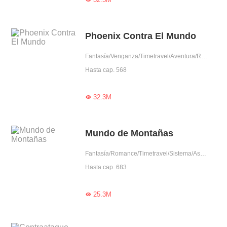
Phoenix Contra El Mundo
Fantasía/Venganza/Timetravel/Aventura/Renacimiento/Uno VS Varios/Intrigante/Mujer poderosa
Hasta cap. 568
32.3M

Mundo de Montañas
Fantasía/Romance/Timetravel/Sistema/Ascensión/Mujer poderosa/Encantador/Dios/Trabajador
Hasta cap. 683
25.3M
