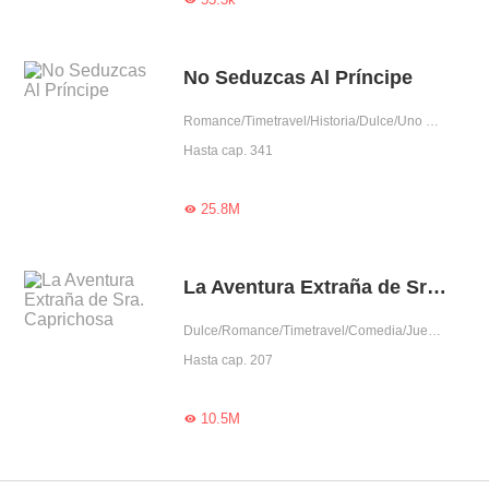
No Seduzcas Al Príncipe
Romance/Timetravel/Historia/Dulce/Uno VS Varios/Disfrazada de hombre/Rodeada por lindos/Fiel/Dominante/Mujer poderosa/Príncipe
Hasta cap. 341
25.8M

La Aventura Extraña de Sra. Caprichosa
Dulce/Romance/Timetravel/Comedia/Juego de time travel/Belleza salvada por héroe/Gentil/Adorable/Encantador/Princesa pobre/Mascota
Hasta cap. 207
10.5M
