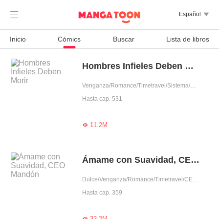

Español

Inicio
Cómics
Buscar
Lista de libros
Hombres Infieles Deben Morir
Venganza/Romance/Timetravel/Sistema/Mujer poderosa
Hasta cap. 531
11.2M

Ámame con Suavidad, CEO Mandón
Dulce/Venganza/Romance/Timetravel/CEO/Renacimiento/Uno VS Varios/Mimo exclusivo/Fiel
Hasta cap. 359
33.2M
