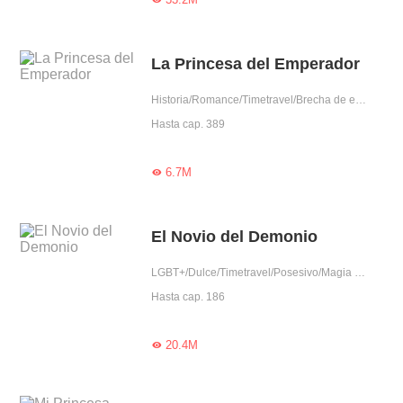
La Princesa del Emperador
Historia/Romance/Timetravel/Brecha de edad/Intrigante/Adorable/Princesa/Magia/Época
Hasta cap. 389
6.7M

El Novio del Demonio
LGBT+/Dulce/Timetravel/Posesivo/Magia y demonio
Hasta cap. 186
20.4M
