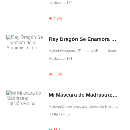
Hasta cap. 178
4.9M

Rey Dragón Se Enamora de la Alquimista Loli
Historia/Venganza/Timetravel/Predestinado
Hasta cap. 181
5.5M

Mi Máscara de Madrastra: Edición Reina
Historia/Dulce/Timetravel/Juego de time travel/Transformación magnífica
Hasta cap. 57
55.3k
