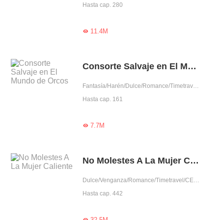
Hasta cap. 280
11.4M

Consorte Salvaje en El Mundo de Orcos
Fantasía/Harén/Dulce/Romance/Timetravel/Amor prohibido/Rodeada por lindos/Gentil/Fiel
Hasta cap. 161
7.7M

No Molestes A La Mujer Caliente
Dulce/Venganza/Romance/Timetravel/CEO/Auto superación/Celoso/Aventura de una noche/Posesivo/Dominante/Arrogante/Centrado emocionalmente/Mujer poderosa/Encantador/Trabajador
Hasta cap. 442
32.5M
