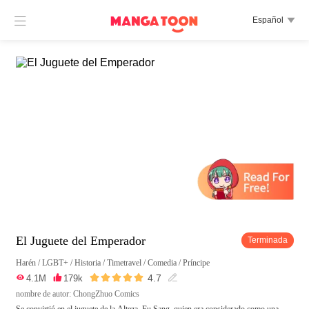

Español

El Juguete del Emperador
Terminada
Harén
/
LGBT+
/
Historia
/
Timetravel
/
Comedia
/
Príncipe





4.7

4.1M

179k

nombre de autor: ChongZhuo Comics
Se convirtió en el juguete de la Alteza, Fu Sang, quien era considerado como una