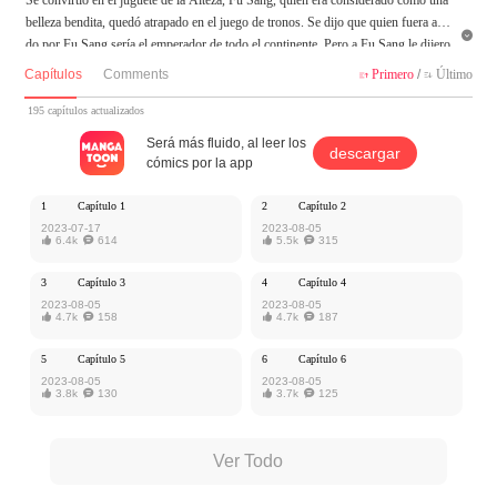
belleza bendita, quedó atrapado en el juego de tronos. Se dijo que quien fuera ama

do por Fu Sang sería el emperador de todo el continente. Pero a Fu Sang le dijero
n que solo encontrando al futuro Emperador podría volver a su mundo original. P
Capítulos
Comments
Primero
/
Último


or lo tanto, Fu Sang se enredó con diferentes Altezas...
195 capítulos actualizados
MangaToon tiene autorización de ChongZhuo Comics para publicar esa obra, el c
Será más fluido, al leer los
descargar
ontenido del mismo representa el punto de vista del autor, y no el de MangaToon.
cómics por la app
1
Capítulo 1
2
Capítulo 2
2023-07-17
2023-08-05

6.4k

614

5.5k

315
3
Capítulo 3
4
Capítulo 4
2023-08-05
2023-08-05

4.7k

158

4.7k

187
5
Capítulo 5
6
Capítulo 6
2023-08-05
2023-08-05

3.8k

130

3.7k

125
Ver Todo