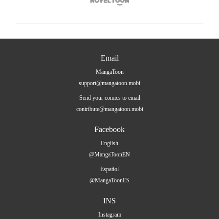

Email
MangaToon
support@mangatoon.mobi
Send your comics to email
contribute@mangatoon.mobi
Facebook
English
@MangaToonEN
Español
@MangaToonES
INS
Instagram