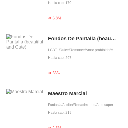
Hasta cap. 170
6.8M

Fondos De Pantalla (beautiful and Cute)
LGBT+/Dulce/Romance/Amor prohibido/Mimo exclusivo/Novio repentino/Celoso/Gentil/Otaku/Chica buena/Adorable/Dramático/Jefe
Hasta cap. 297
535k

Maestro Marcial
Fantasía/Acción/Renacimiento/Auto superación/Belleza salvada por héroe/Otaku/Trabajador
Hasta cap. 219
2.6M
