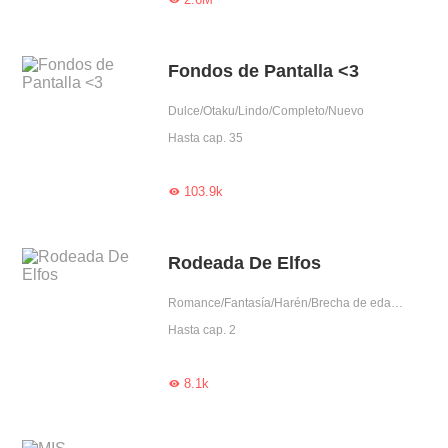
Fondos de Pantalla <3
Dulce/Otaku/Lindo/Completo/Nuevo
Hasta cap. 35
103.9k

Rodeada De Elfos
Romance/Fantasía/Harén/Brecha de edad/Mimo exclusivo/Rodeada por lindos/Celoso/Gentil/Posesivo/Fiel/Otaku/Adorable/Mary Sue/Amantes pendencieros/Ascensión
Hasta cap. 2
8.1k
