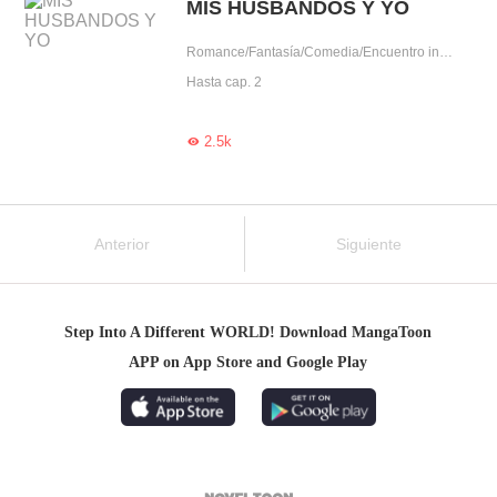
MIS HUSBANDOS Y YO
Romance/Fantasía/Comedia/Encuentro inesperado/Celoso/Posesivo/Otaku/Lindo/Obediente/Chica buena/Humorístico/Ídolo/Nuevo
Hasta cap. 2
2.5k

Anterior
Siguiente
Step Into A Different WORLD! Download MangaToon
APP on App Store and Google Play