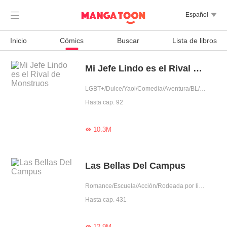

Español

Inicio
Cómics
Buscar
Lista de libros
Mi Jefe Lindo es el Rival de Monstruos
LGBT+/Dulce/Yaoi/Comedia/Aventura/BL/Dominante/Arrogante/Otaku/Jefe
Hasta cap. 92
10.3M

Las Bellas Del Campus
Romance/Escuela/Acción/Rodeada por lindos/Otaku/Harén/Lindo escolar
Hasta cap. 431
12.9M
