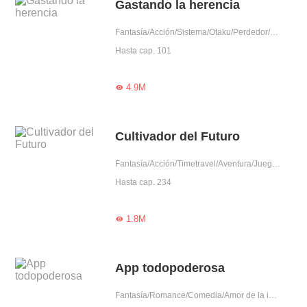
Gastando la herencia
Fantasía/Acción/Sistema/Otaku/Perdedor/Humorístico/Rico
Hasta cap. 101
4.9M

Cultivador del Futuro
Fantasía/Acción/Timetravel/Aventura/Juego de time travel/Belleza salvada por héroe/Amantes pendencieros/Celoso/Otaku
Hasta cap. 234
1.8M

App todopoderosa
Fantasía/Romance/Comedia/Amor de la infancia/Belleza salvada por héroe/Gentil/Otaku/Joven prometedor