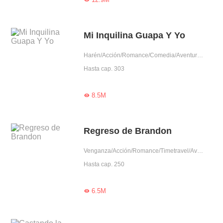
Mi Inquilina Guapa Y Yo
Harén/Acción/Romance/Comedia/Aventura/Auto superación/Belleza salvada por héroe/Rodeada por lindos/Otaku
Hasta cap. 303
8.5M

Regreso de Brandon
Venganza/Acción/Romance/Timetravel/Aventura/Auto superación/Ascensión/Otaku/Perdedor/Rico
Hasta cap. 250
6.5M
