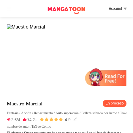

Español

Maestro Marcial
En proceso
Fantasía
/
Acción
/
Renacimiento
/
Auto superación
/
Belleza salvada por héroe
/
Otaku
/
T





4.9

2.6M

74.2k

nombre de autor: TaXue Comic
El talentoso Simon fue traicionado por su amigo y se cayó en al área de desespera