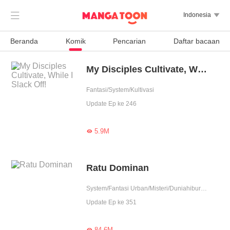

Indonesia

Beranda
Komik
Pencarian
Daftar bacaan
My Disciples Cultivate, While I Slack Off!
Fantasi/System/Kultivasi
Update Ep ke 246
5.9M

Ratu Dominan
System/Fantasi Urban/Misteri/Duniahiburan/Wanita perkasa
Update Ep ke 351
84.6M
