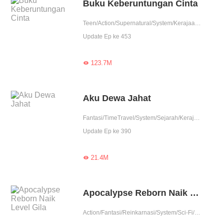
Buku Keberuntungan Cinta
Teen/Action/Supernatural/System/Kerajaan/Poligami/Balas dendam./Perubahan Hidup/Jack Sue
Update Ep ke 453
123.7M

Aku Dewa Jahat
Fantasi/TimeTravel/System/Sejarah/Kerajaan/Petualangan
Update Ep ke 390
21.4M

Apocalypse Reborn Naik Level Gila
Action/Fantasi/Reinkarnasi/System/Sci-Fi/Balas Dendam/Survival/Naik level