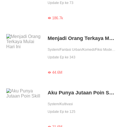
Update Ep ke 73
186.7k

Menjadi Orang Terkaya Mulai Hari Ini
System/Fantasi Urban/Komedi/Fiksi Modern/Dikelilingi wanita cantik/Biasa saja
Update Ep ke 343
44.6M

Aku Punya Jutaan Poin Skill
System/Kultivasi
Update Ep ke 125
21.6M
