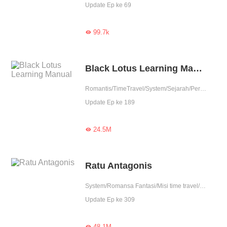
Update Ep ke 69
99.7k

Black Lotus Learning Manual
Romantis/TimeTravel/System/Sejarah/Perubahan Hidup
Update Ep ke 189
24.5M

Ratu Antagonis
System/Romansa Fantasi/Misi time travel/Wanita perkasa
Update Ep ke 309
48.1M
