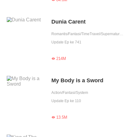
Dunia Carent
Romantis/Fantasi/TimeTravel/Supernatural/System/Fantasi Urban/Sejarah/Romansa Istana/Licik/Wanita perkasa/Dewa/Drama
Update Ep ke 741
214M

My Body is a Sword
Action/Fantasi/System
Update Ep ke 110
13.5M
