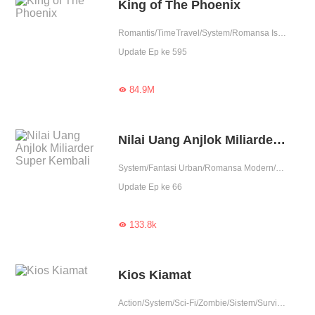
King of The Phoenix
Romantis/TimeTravel/System/Romansa Istana/Wanita perkasa
Update Ep ke 595
84.9M

Nilai Uang Anjlok Miliarder Super Kembali
System/Fantasi Urban/Romansa Modern/Sistem/Balas dendam./Perubahan Hidup
Update Ep ke 66
133.8k

Kios Kiamat
Action/System/Sci-Fi/Zombie/Sistem/Survival