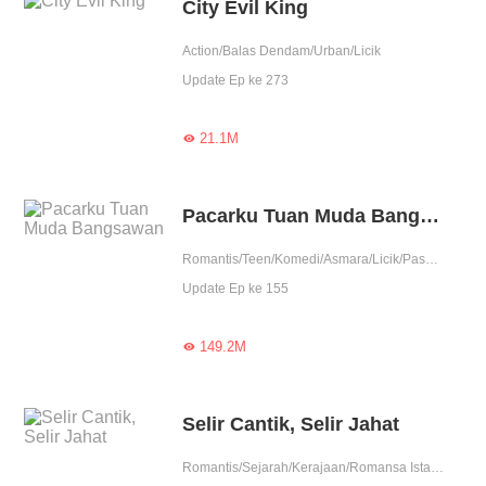
City Evil King
Action/Balas Dendam/Urban/Licik
Update Ep ke 273
21.1M

Pacarku Tuan Muda Bangsawan
Romantis/Teen/Komedi/Asmara/Licik/Pasangan manis
Update Ep ke 155
149.2M

Selir Cantik, Selir Jahat
Romantis/Sejarah/Kerajaan/Romansa Istana/Asmara/Licik/Sombong