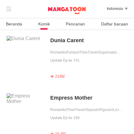

Indonesia

Beranda
Komik
Pencarian
Daftar bacaan
Dunia Carent
Romantis/Fantasi/TimeTravel/Supernatural/System/Fantasi Urban/Sejarah/Romansa Istana/Licik/Wanita perkasa/Dewa/Drama
Update Ep ke 741
214M

Empress Mother
Romantis/TimeTravel/Sejarah/Figuran/Licik/Wanita perkasa
Update Ep ke 189
19.4M
