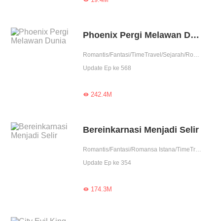
Phoenix Pergi Melawan Dunia
Romantis/Fantasi/TimeTravel/Sejarah/Romansa Istana/Petualangan/Patahhati/Membalas dendam/1 vs banyak/Licik/Wanita perkasa
Update Ep ke 568
242.4M

Bereinkarnasi Menjadi Selir
Romantis/Fantasi/Romansa Istana/TimeTravel/Asmara/Membalas dendam/Balas dendam./Perubahan Hidup/Licik/Wanita perkasa/Drama
Update Ep ke 354
174.3M
