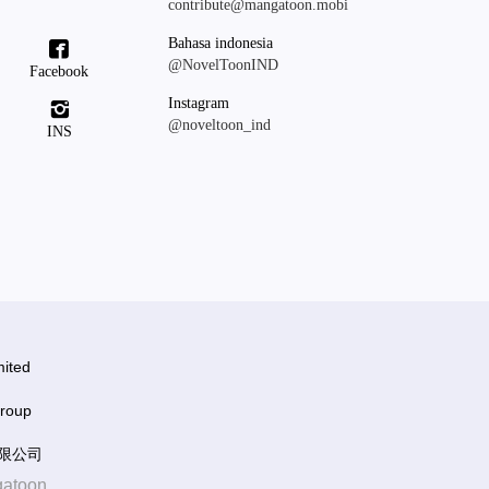
contribute@mangatoon.mobi
Bahasa indonesia

@NovelToonIND
Facebook
Instagram

@noveltoon_ind
INS
ited
roup
有限公司
gatoon