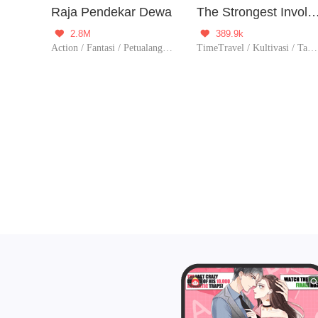
Raja Pendekar Dewa
The Strongest Involution 
2.8M
389.9k


Action / Fantasi / Petualangan / Kultivasi / Perubahan Hidup / Tak berguna
TimeTravel / Kultivasi / Tak berguna