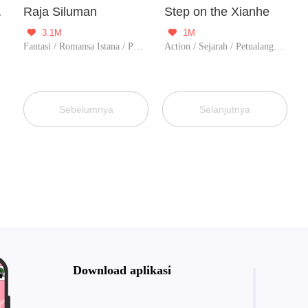
System
Raja Siluman
Step on the Xianhe
3.1M
1M


Fantasi / Romansa Istana / Petualangan / Supernatural / Aksi / Balas dendam. / Perubahan Hidup / Naik level / Tak berguna
Action / Sejarah / Petualangan / Perubahan Hidup / Tak berguna
Sebelumnya
Selanjutnya
Download aplikasi