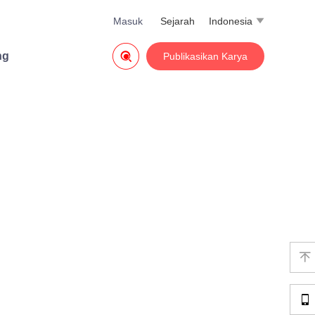
Masuk
Sejarah
Indonesia


ng
Publikasikan Karya

