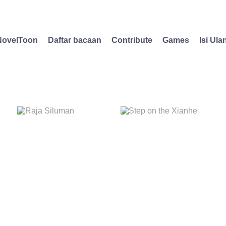
NovelToon
Daftar bacaan
Contribute
Games
Isi Ula