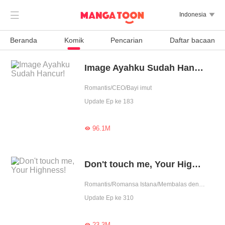

Indonesia

Beranda
Komik
Pencarian
Daftar bacaan
Image Ayahku Sudah Hancur!
Romantis/CEO/Bayi imut
Update Ep ke 183
96.1M

Don't touch me, Your Highness!
Romantis/Romansa Istana/Membalas dendam
Update Ep ke 310
23.3M
