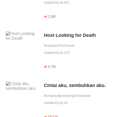
Update Ep ke 521
1.6M

Host Looking for Death
Romantis/TimeTravel
Update Ep ke 173
9.7M

Cintai aku, sembuhkan aku.
Romantis/Berondong/Contributor
Update Ep ke 24
563.9k
