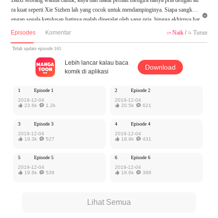
ra kuat seperti Xie Sizhen lah yang cocok untuk mendampinginya. Siapa sangka d

engan segala ketulusan hatinya malah diperalat oleh sang pria, hingga akhirnya har
us memberinya "Selamat menempuh hidup baru"? Dapatkah Baixi mengubah kea
Episodes
Komentar
Naik
/
Turun


daan dan membalas dendam?
Telah update episode 161
Karya ini diterbitkan atas izin MangaToon Zuoan Comic, isi konten hanyalah pand
Lebih lancar kalau baca
Download
angan pribadi pembuatnya, tidak mewakili MangaToon sendiri
komik di aplikasi
1
Episode 1
2
Episode 2
2019-12-04
2019-12-04

23.6k

1.2k

20.5k

621
3
Episode 3
4
Episode 4
2019-12-04
2019-12-04

19.3k

527

18.9k

431
5
Episode 5
6
Episode 6
2019-12-04
2019-12-04

19.6k

539

18.6k

399
Lihat Semua