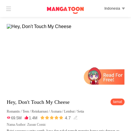

Indonesia

Hey, Don't Touch My Cheese
tamat
Romantis
/
Teen
/
Reinkarnasi
/
Asmara
/
Lembut
/
Setia





4.7

69.5M

1.4M

Nama Author: Zuoan Comic
Baixi seorang wanita cantik, kaya dan nakal pernah mengira hanya pria dengan au