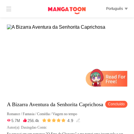

Português

A Bizarra Aventura da Senhorita Caprichosa
Concluído
Romance
/
Fantasia
/
Comédia
/
Viagem no tempo





4.9

5.7M

256.4k

Autor(a): Daxingdao Comic
Eu renasci em um romance "O Erro de Cleavens" e me tornei uma jovem tola e car