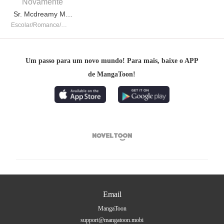
Sr. Mcdreamy Me Fez Ser um Tema de Tendência Novamente
Escolar/Romance/Yaoi/BL/Doce/LGBT/Ramo do entretenimento
Um passo para um novo mundo! Para mais, baixe o APP
de MangaToon!

Email
MangaToon
support@mangatoon.mobi