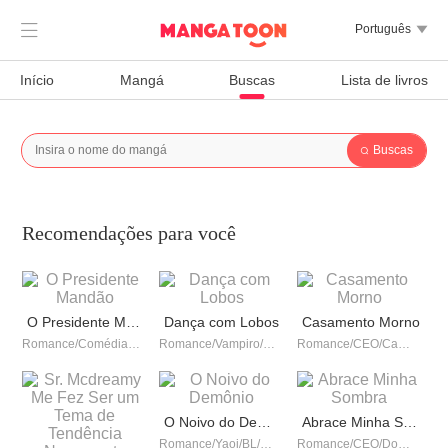

Português

Início
Mangá
Buscas
Lista de livros
Buscas

Recomendações para você
O Presidente Mandão
Dança com Lobos
Casamento Morno
Romance/Comédia/Trágico/CEO/Doce/Gentil/Possessivo/Dominante/Arrogante
Romance/Vampiro/BL/LGBT
Romance/CEO/Casamento antes do amor/Doce/Trágico/Drama/Casamento contratado
O Noivo do Demônio
Abrace Minha Sombra
Romance/Yaoi/BL/Predestinado
Romance/CEO/Doce/Casamento contratado/Predestinado/Possessivo/Dominante/Obediente/Urbano