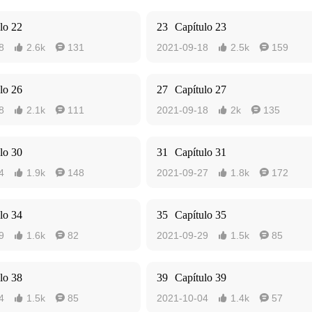
lo 22
23
Capítulo 23
8
2.6k
131
2021-09-18
2.5k
159




lo 26
27
Capítulo 27
8
2.1k
111
2021-09-18
2k
135




lo 30
31
Capítulo 31
4
1.9k
148
2021-09-27
1.8k
172




lo 34
35
Capítulo 35
9
1.6k
82
2021-09-29
1.5k
85




lo 38
39
Capítulo 39
4
1.5k
85
2021-10-04
1.4k
57



