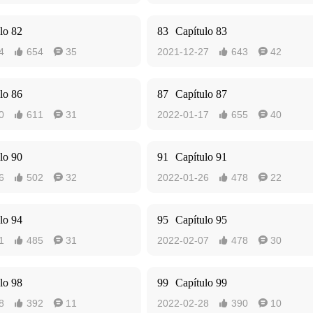
lo 82
83
Capítulo 83
4
654
35
2021-12-27
643
42




lo 86
87
Capítulo 87
0
611
31
2022-01-17
655
40




lo 90
91
Capítulo 91
6
502
32
2022-01-26
478
22




lo 94
95
Capítulo 95
1
485
31
2022-02-07
478
30




lo 98
99
Capítulo 99
8
392
11
2022-02-28
390
10



