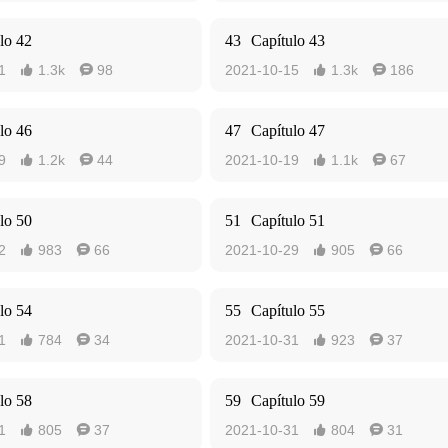
lo 42
43
Capítulo 43
1
1.3k
98
2021-10-15
1.3k
186




lo 46
47
Capítulo 47
9
1.2k
44
2021-10-19
1.1k
67




lo 50
51
Capítulo 51
2
983
66
2021-10-29
905
66




lo 54
55
Capítulo 55
1
784
34
2021-10-31
923
37




lo 58
59
Capítulo 59
1
805
37
2021-10-31
804
31



