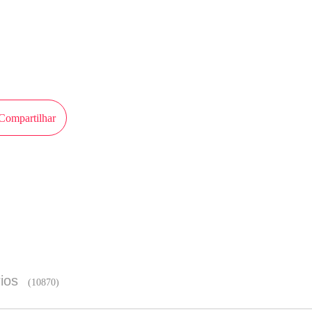
em autorização de SaManHua para publicar esta obra, o conteúdo é baseado na 
ta a perspectiva de MangaToon
Compartilhar
Experiência de leitura melhor no 
ios
(10870)