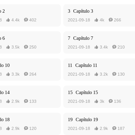
o 2
3
Capítulo 3
8
4.4k
402
2021-09-18
4k
266




o 6
7
Capítulo 7
8
3.5k
250
2021-09-18
3.4k
210




lo 10
11
Capítulo 11
8
3.3k
264
2021-09-18
3.2k
130




lo 14
15
Capítulo 15
8
2.9k
133
2021-09-18
3k
136




lo 18
19
Capítulo 19
8
2.9k
120
2021-09-18
2.9k
187



