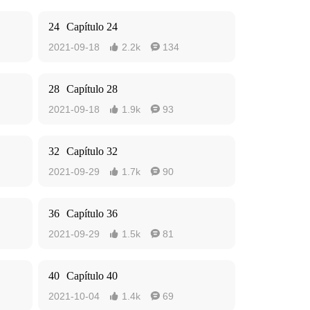
24
Capítulo 24
2021-09-18
2.2k
134


28
Capítulo 28
2021-09-18
1.9k
93


32
Capítulo 32
2021-09-29
1.7k
90


36
Capítulo 36
2021-09-29
1.5k
81


40
Capítulo 40
2021-10-04
1.4k
69

