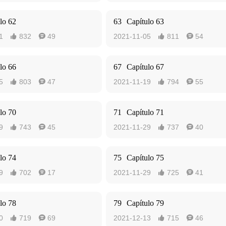
lo 62
63
Capítulo 63
1
832
49
2021-11-05
811
54




lo 66
67
Capítulo 67
5
803
47
2021-11-19
794
55




lo 70
71
Capítulo 71
9
743
45
2021-11-29
737
40




lo 74
75
Capítulo 75
9
702
17
2021-11-29
725
41




lo 78
79
Capítulo 79
0
719
69
2021-12-13
715
46



