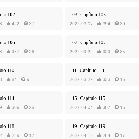
tulo 102
103
Capítulo 103
8
422
37
2022-03-07
394
30




tulo 106
107
Capítulo 107
8
357
28
2022-03-29
323
35




ulo 110
111
Capítulo 111
3
84
9
2022-03-29
333
15




ulo 114
115
Capítulo 115
9
306
25
2022-04-04
307
16




ulo 118
119
Capítulo 119
2
289
17
2022-04-12
284
17



