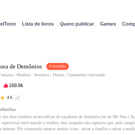
elToon
Lista de livros
Quero publicar
Games
Comp
ora de Demônios
Concluído
Fantasia
/
História
/
Aventura
/
Drama
/
Casamento contratado
168.8k

4.6


SaManHua
 das duas famílias aristocráticas de caçadores de demônios fez de Mo Yan e 
 superficial entre marido e mulher, mas ninguém não esperava que, pelo surgi
s íntimas. Ele conseguirá superar muitas crises, salvar a família e salvar a mulh