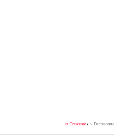
perspectiva do(a) autor(a), e n
APP
/
Crescente
Decrescente

