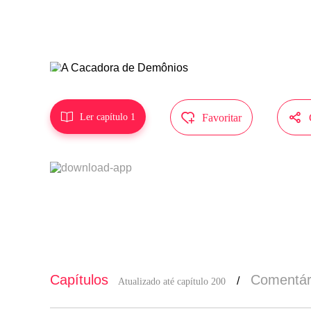
MangaToon t
ão represen



Ler capítulo 1
Favoritar
Capítulos
Comentár
/
Atualizado até capítulo 200