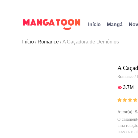
Início
Mangá
Nov
Início
Romance
A Caçadora de Demônios
A Caçad
Romance
/
3.7M





Autor(a): 
O casamento
uma relação
pessoas mai