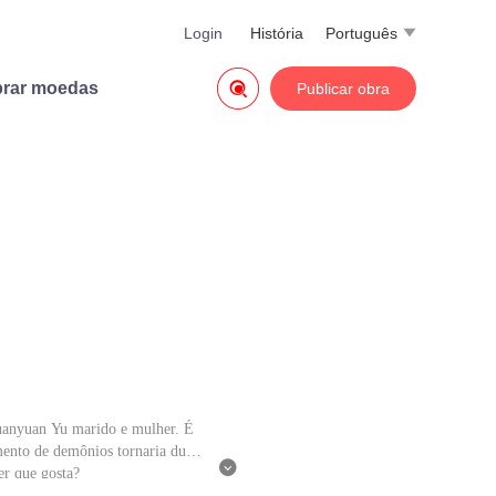
Login
História
Português


rar moedas
Publicar obra
Xuanyuan Yu marido e mulher. É
mento de demônios tornaria duas

er que gosta?