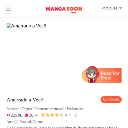

Português

Amarrado a Você
Concluído
Romance
/
Trágico
/
Casamento contratado
/
Predestinado





4.4

226.9k

10.7k

Autor(a): Yoolook Culture
Ele é o comandante do Comando da Área Militar de Zhuque com grande poder e f