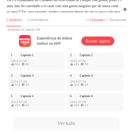
ama, mas foi convidado a se casar com uma garota ninguém que ele nunca conhec

eu antes?! Ela, uma ninguém, perdeu a memória depois de cair na água e não teve
escolha a não ser se envolver com um “cachorro”?! Mas ela decidiu se ligar a ele j
Capítulos
Comentários
Crescente
/
Decrescente


á que estava sem opção...
Atualizado até capítulo 100
MangaToon tem autorização de Yoolook Culture para publicar esta obra, o conteú
Experiência de leitura
Baixar agora
do é baseado na perspectiva do(a) autor(a), e não representa a perspectiva de Man
melhor no APP
gaToon
1
Capítulo 1
2
Capítulo 2
2024-07-06
2024-07-06

634

86

493

39
3
Capítulo 3
4
Capítulo 4
2024-07-06
2024-07-06

523

48

501

58
5
Capítulo 5
6
Capítulo 6
2024-07-06
2024-07-06

455

42

369

31
Ver tudo