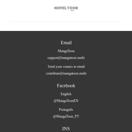

Email
MangaToon
support@mangatoon.mobi
Send your comics to email
contribute@mangatoon.mobi
Facebook
English
@MangaToonEN
Português
@MangaToon_PT
INS