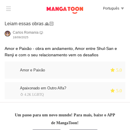

Português

Leiam essas obras 🙏🏻
Carlos Romania 🐺
18/09/2025
Amor e Paixão - obra em andamento, Amor entre Shul-San e
Renji e com o seu relacionamento vem os desafios
 5.0
Amor e Paixão
Apaixonado em Outro Alfa?
 5.0
 4.2K LGBTQ
Um passo para um novo mundo! Para mais, baixe o APP
de MangaToon!