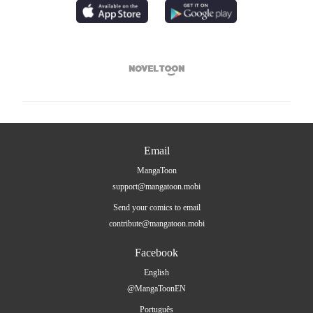

Email
MangaToon
support@mangatoon.mobi
Send your comics to email
contribute@mangatoon.mobi
Facebook
English
@MangaToonEN
Português