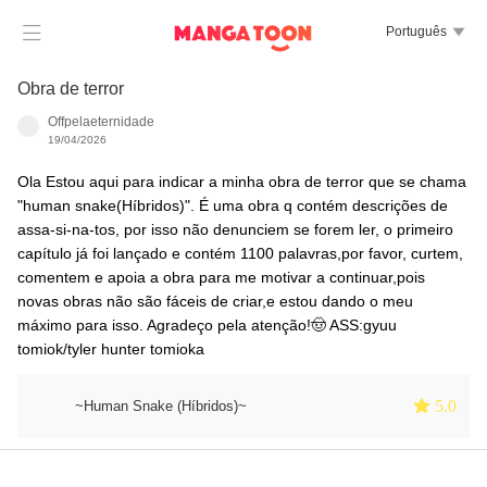

Português

Obra de terror
Offpelaeternidade
19/04/2026
Ola Estou aqui para indicar a minha obra de terror que se chama
"human snake(Híbridos)". É uma obra q contém descrições de
assa-si-na-tos, por isso não denunciem se forem ler, o primeiro
capítulo já foi lançado e contém 1100 palavras,por favor, curtem,
comentem e apoia a obra para me motivar a continuar,pois
novas obras não são fáceis de criar,e estou dando o meu
máximo para isso. Agradeço pela atenção!🤠 ASS:gyuu
tomiok/tyler hunter tomioka
 5.0
~Human Snake (Híbridos)~