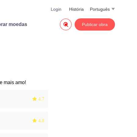
Login
História
Português


rar moedas
Publicar obra
ue mais amo!
 4.7
 4.8