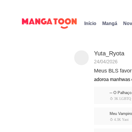
Início
Mangá
Nov
Yuta_Ryota
24/04/2026
Meus BLS favori
adoroa manhwas e
─ O Palhaço
 3K LGBTQ
Meu Vampiro
 4.3K Yaoi