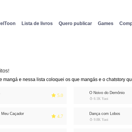
elToon
Lista de livros
Quero publicar
Games
Comp
tos!
 mangá e nessa lista coloquei os que mangás e o chatstory q
.
O Noivo do Demônio
 5.0
 6.1K Yaoi
 Meu Caçador
Dança com Lobos
 4.7
 9.8K Yaoi