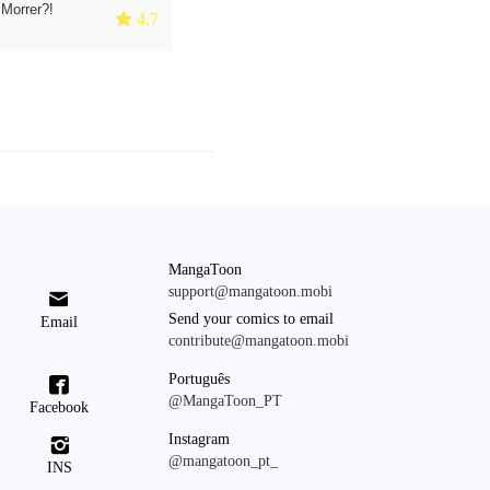
Morrer?!
 4.7
MangaToon
support@mangatoon.mobi

Send your comics to email
Email
contribute@mangatoon.mobi
Português

@MangaToon_PT
Facebook
Instagram

@mangatoon_pt_
INS