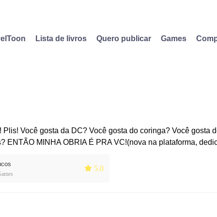
elToon
Lista de livros
Quero publicar
Games
Comp
 Plis! Você gosta da DC? Você gosta do coringa? Você gosta d
? ENTÃO MINHA OBRIA É PRA VC!(nova na plataforma, dedic
ucos
 5.0
Games