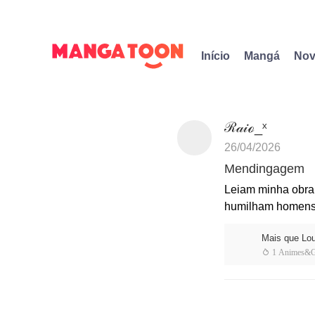
Início
Mangá
Nov
ℛ𝒶𝒾ℴ_ˣ
26/04/2026
Mendingagem
Leiam minha obra!
humilham homens
Mais que Lo
 1 Animes&