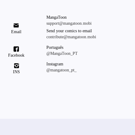
MangaToon
support@mangatoon.mobi

Send your comics to email
Email
contribute@mangatoon.mobi
Português

@MangaToon_PT
Facebook
Instagram

@mangatoon_pt_
INS