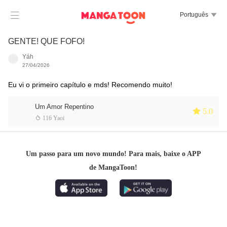

Português

GENTE! QUE FOFO!
Yáh
27/04/2026
Eu vi o primeiro capítulo e mds! Recomendo muito!
Um Amor Repentino
 5.0
 116 Yaoi
Um passo para um novo mundo! Para mais, baixe o APP
de MangaToon!