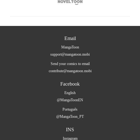

Email
MangaToon
support@mangatoon.mobi
Send your comics to email
contribute@mangatoon.mobi
Facebook
English
@MangaToonEN
Português
@MangaToon_PT
INS
Instagram