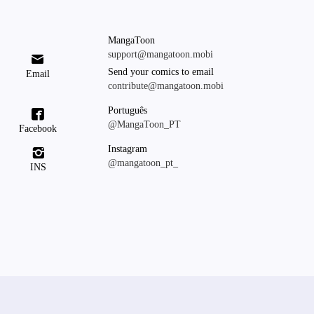
MangaToon
support@mangatoon.mobi

Send your comics to email
Email
contribute@mangatoon.mobi
Português

@MangaToon_PT
Facebook
Instagram

@mangatoon_pt_
INS