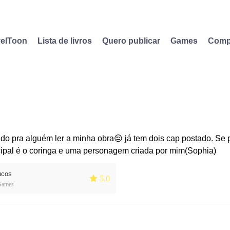
elToon
Lista de livros
Quero publicar
Games
Comp
do pra alguém ler a minha obra😔 já tem dois cap postado. Se
cipal é o coringa e uma personagem criada por mim(Sophia)
ucos
 5.0
Games