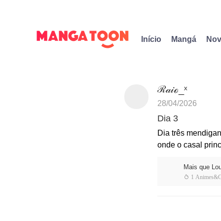
Início
Mangá
Nov
ℛ𝒶𝒾ℴ_ˣ
28/04/2026
Dia 3
Dia três mendigan
onde o casal prin
Mais que Lo
 1 Animes&