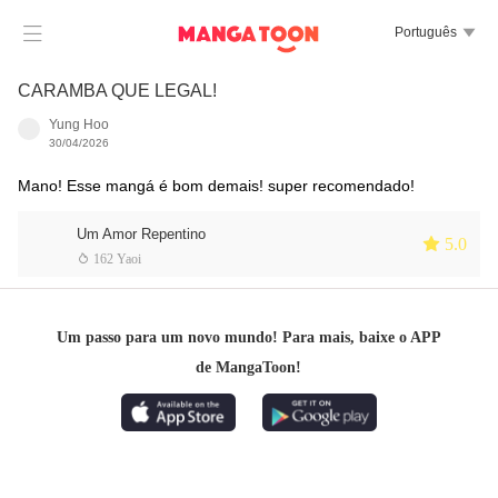

Português

CARAMBA QUE LEGAL!
Yung Hoo
30/04/2026
Mano! Esse mangá é bom demais! super recomendado!
Um Amor Repentino
 5.0
 162 Yaoi
Um passo para um novo mundo! Para mais, baixe o APP
de MangaToon!