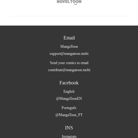

Email
MangaToon
support@mangatoon.mobi
Send your comics to email
contribute@mangatoon.mobi
Facebook
English
@MangaToonEN
Português
@MangaToon_PT
INS
Instagram