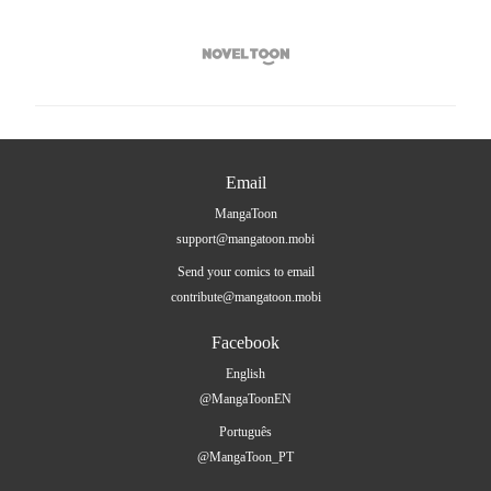

Email
MangaToon
support@mangatoon.mobi
Send your comics to email
contribute@mangatoon.mobi
Facebook
English
@MangaToonEN
Português
@MangaToon_PT