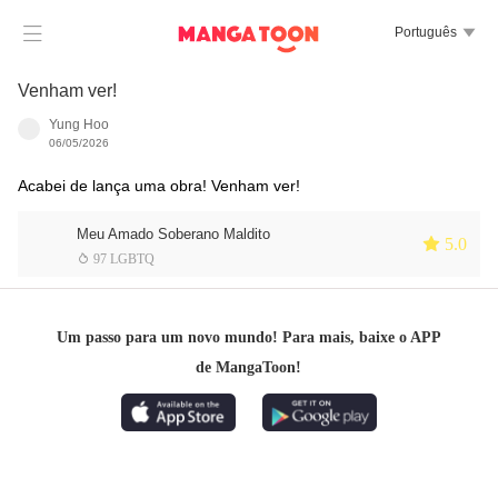

Português

Venham ver!
Yung Hoo
06/05/2026
Acabei de lança uma obra! Venham ver!
Meu Amado Soberano Maldito
 5.0
 97 LGBTQ
Um passo para um novo mundo! Para mais, baixe o APP
de MangaToon!