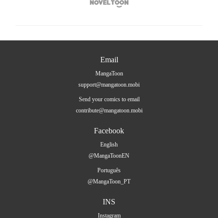

Email
MangaToon
support@mangatoon.mobi
Send your comics to email
contribute@mangatoon.mobi
Facebook
English
@MangaToonEN
Português
@MangaToon_PT
INS
Instagram