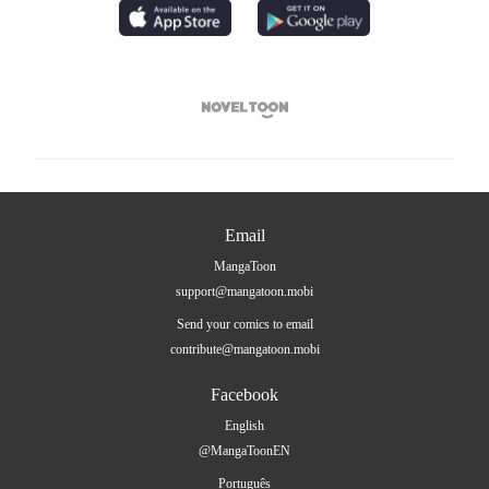

Email
MangaToon
support@mangatoon.mobi
Send your comics to email
contribute@mangatoon.mobi
Facebook
English
@MangaToonEN
Português