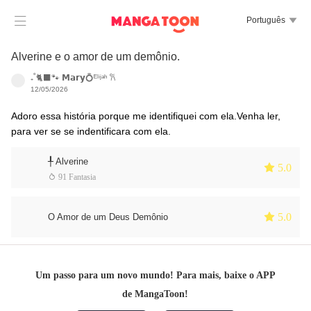

Português

Alverine e o amor de um demônio.
₊˚🐈‍⬛🐾 𝗠𝗮𝗿𝘆💍ᴱˡⁱʲᵃʰ 𐙚
12/05/2026
Adoro essa história porque me identifiquei com ela.Venha ler,
para ver se se indentificara com ela.
╀ Alverine
 5.0
 91 Fantasia
 5.0
O Amor de um Deus Demônio
Um passo para um novo mundo! Para mais, baixe o APP
de MangaToon!