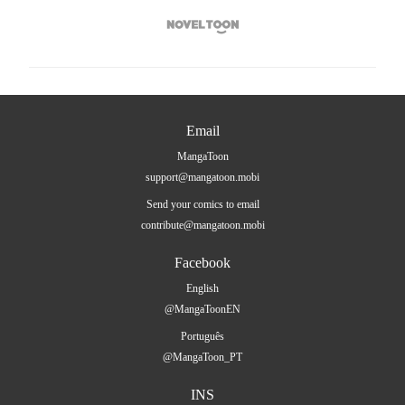

Email
MangaToon
support@mangatoon.mobi
Send your comics to email
contribute@mangatoon.mobi
Facebook
English
@MangaToonEN
Português
@MangaToon_PT
INS