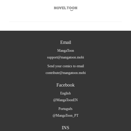

Email
MangaToon
support@mangatoon.mobi
Send your comics to email
contribute@mangatoon.mobi
Facebook
English
@MangaToonEN
Português
@MangaToon_PT
INS