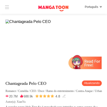

Português

Chantageada Pelo CEO
Atualizando
Romance
/
Comédia
/
CEO
/
Doce
/
Ramo do entretenimento
/
Contra-Ataque
/
Urbano





4.8

20.7M

688.9k

Autor(a): XianYu
A popular garota ídolo Tang Su é enquadrada para intimidar as outras garotas de s