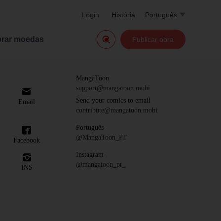
Login
História
Português


rar moedas
Publicar obra
MangaToon
support@mangatoon.mobi

Send your comics to email
Email
contribute@mangatoon.mobi
Português

@MangaToon_PT
Facebook
Instagram

@mangatoon_pt_
INS