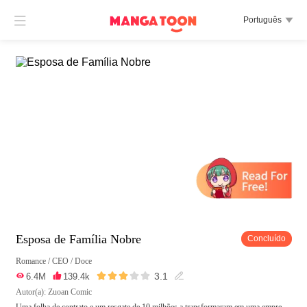

Português

Esposa de Família Nobre
Concluído
Romance
/
CEO
/
Doce





3.1

6.4M

139.4k

Autor(a): Zuoan Comic
Uma folha de contrato e um resgate de 10 milhões a transformaram em uma empre