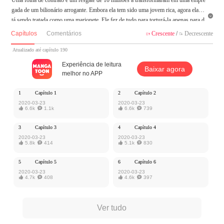
gada de um bilionário arrogante. Embora ela tem sido uma jovem rica, agora ela es

tá sendo tratada como uma marionete. Ele fez de tudo para torturá-la apenas para d
ar à luz um menino para se vingar da família dela. Na tentativa de fugir dele, ela ap
Capítulos
Comentários
Crescente
/
Decrescente


rendeu a seduzir homens e usar seu corpo, jurando identificar quem estava manipu
lando sua vida.
Atualizado até capítulo 190
Experiência de leitura
Baixar agora
MangaToon tem autorização de Zuoan Comic para publicar esta obra, o conteúdo
melhor no APP
é baseado na perspectiva do(a) autor(a), e não representa a perspectiva de MangaT
oon
1
Capítulo 1
2
Capítulo 2
2020-03-23
2020-03-23

6.6k

1.1k

6.6k

739
3
Capítulo 3
4
Capítulo 4
2020-03-23
2020-03-23

5.8k

414

5.1k

830
5
Capítulo 5
6
Capítulo 6
2020-03-23
2020-03-23

4.7k

408

4.6k

397
Ver tudo