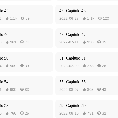
lo 42
43
Capítulo 43
6
1.1k
89
2022-06-27
1.1k
120




lo 46
47
Capítulo 47
0
961
74
2022-07-11
998
95




lo 50
51
Capítulo 51
4
905
39
2023-02-09
278
28




lo 54
55
Capítulo 55
1
900
83
2022-08-07
805
43




lo 58
59
Capítulo 59
0
766
25
2022-08-10
731
32



