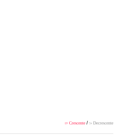
spectiva do(a) autor(a), e não r
APP
/
Crescente
Decrescente

