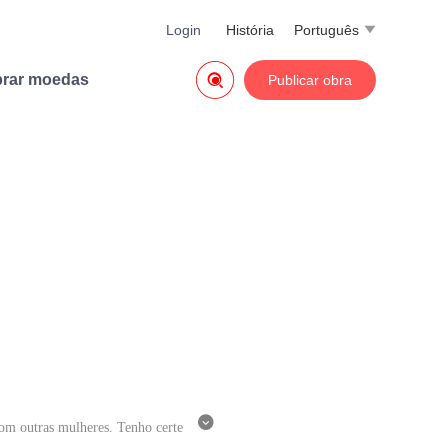
Login
História
Português


rar moedas
Publicar obra

com outras mulheres. Tenho certe