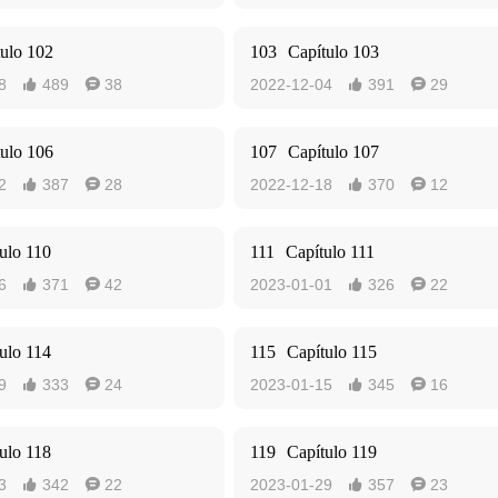
tulo 102
103
Capítulo 103
8
489
38
2022-12-04
391
29




tulo 106
107
Capítulo 107
2
387
28
2022-12-18
370
12




ulo 110
111
Capítulo 111
6
371
42
2023-01-01
326
22




ulo 114
115
Capítulo 115
9
333
24
2023-01-15
345
16




ulo 118
119
Capítulo 119
3
342
22
2023-01-29
357
23



