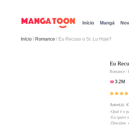
Início
Mangá
Nov
Início
Romance
Eu Recuso o Sr. Lu Hoje?
Eu Recu
Romance
/
3.2M





Autor(a): i
-Qual é o p
-Eu quero s
-Desculpe, 
za de que el