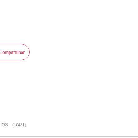
 que ela sempre me recusa?
em autorização de iCiyuan para publicar esta obra, o conteúdo é baseado na per
 perspectiva de MangaToon
Compartilhar
Experiência de leitura melhor no 
ios
(10481)