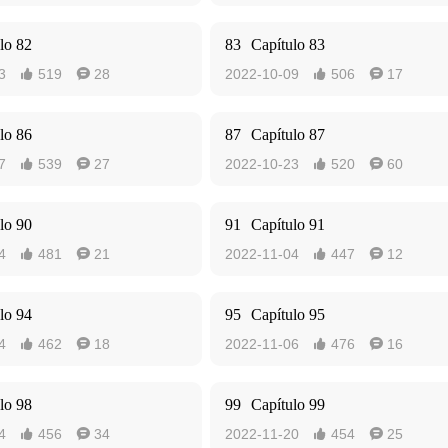
lo 82
83
Capítulo 83
3
519
28
2022-10-09
506
17




lo 86
87
Capítulo 87
7
539
27
2022-10-23
520
60




lo 90
91
Capítulo 91
4
481
21
2022-11-04
447
12




lo 94
95
Capítulo 95
4
462
18
2022-11-06
476
16




lo 98
99
Capítulo 99
4
456
34
2022-11-20
454
25



