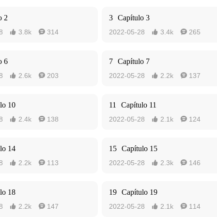
o 2
3
Capítulo 3
8
3.8k
314
2022-05-28
3.4k
265




o 6
7
Capítulo 7
8
2.6k
203
2022-05-28
2.2k
137




lo 10
11
Capítulo 11
8
2.4k
138
2022-05-28
2.1k
124




lo 14
15
Capítulo 15
8
2.2k
113
2022-05-28
2.3k
146




lo 18
19
Capítulo 19
8
2.2k
147
2022-05-28
2.1k
114



