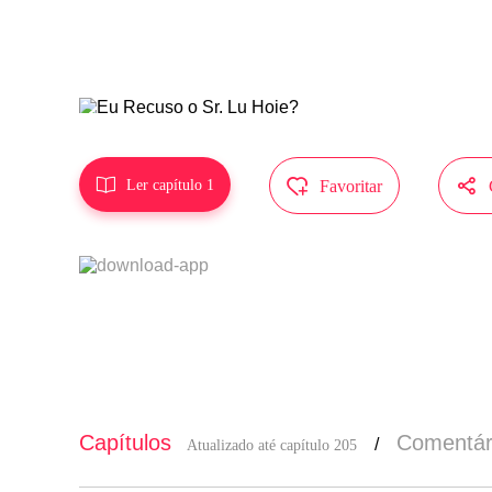
-Ai ai, por
MangaToon t
epresenta a



Ler capítulo 1
Favoritar
Capítulos
Comentár
/
Atualizado até capítulo 205