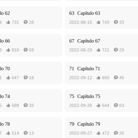
lo 62
63
Capítulo 63
4
731
28
2022-08-15
743
33




lo 66
67
Capítulo 67
8
810
59
2022-08-29
721
29




lo 70
71
Capítulo 71
1
647
18
2022-09-12
650
45




lo 74
75
Capítulo 75
5
588
33
2022-09-26
644
63




lo 78
79
Capítulo 79
7
514
13
2022-09-27
472
26



