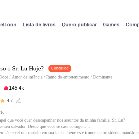
elToon
Lista de livros
Quero publicar
Games
Comp
so o Sr. Lu Hoje?
Concluído
Doce
/
Amor de infância
/
Ramo do entretenimento
/
Dominante
145.4k

4.7


Ciyuan
apel que você quer desempenhar nos assuntos da minha família, Sr. Lu?
er seu salvador. Desde que você se case comigo...
eu não serei um canário em sua jaula. Jogue este truque de presidente mandão 
as ficarão mais do que felizes em aceitar sua oferta.