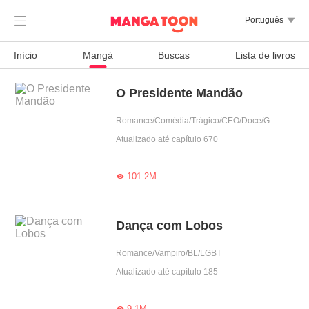

Português

Início
Mangá
Buscas
Lista de livros
O Presidente Mandão
Romance/Comédia/Trágico/CEO/Doce/Gentil/Possessivo/Dominante/Arrogante
Atualizado até capítulo 670
101.2M

Dança com Lobos
Romance/Vampiro/BL/LGBT
Atualizado até capítulo 185
9.1M
