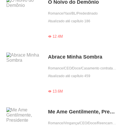
O Noivo do Demônio
Romance/Yaoi/BL/Predestinado
Atualizado até capítulo 186
12.4M

Abrace Minha Sombra
Romance/CEO/Doce/Casamento contratado/Predestinado/Possessivo/Dominante/Obediente/Urbano
Atualizado até capítulo 459
13.6M

Me Ame Gentilmente, Presidente
Romance/Vingança/CEO/Doce/Reencarnação/Grávida/Gentil/Urbano