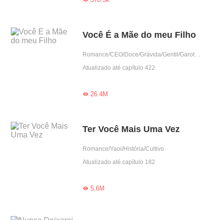
Você É a Mãe do meu Filho
Romance/CEO/Doce/Grávida/Gentil/Garota boa/Amor casual/Criança fofa
Atualizado até capítulo 422
26.4M

Ter Você Mais Uma Vez
Romance/Yaoi/História/Cultivo
Atualizado até capítulo 182
5.6M
