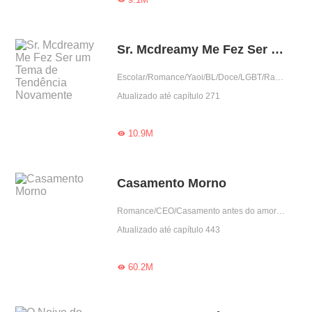
Sr. Mcdreamy Me Fez Ser um Tema de Tendência Novamente
Escolar/Romance/Yaoi/BL/Doce/LGBT/Ramo do entretenimento
Atualizado até capítulo 271
10.9M

Casamento Morno
Romance/CEO/Casamento antes do amor/Doce/Trágico/Drama/Casamento contratado
Atualizado até capítulo 443
60.2M
