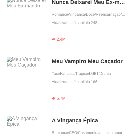
Nunca Deixarei Meu Ex-marido
Romance/Vingança/Doce/Reencarnação/Grávida
Atualizado até capítulo 248
2.4M

Meu Vampiro Meu Caçador
Yaoi/Fantasia/Trágico/LGBT/Drama
Atualizado até capítulo 166
5.7M

A Vingança Épica
Romance/CEO/Casamento antes do amor/Doce/Predestinado/Arrogante