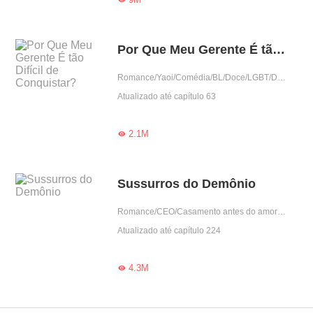
Por Que Meu Gerente É tão Difícil de Conquistar?
Romance/Yaoi/Comédia/BL/Doce/LGBT/Drama/Predestinado/Ramo do entretenimento/Encantador
Atualizado até capítulo 63
2.1M

Sussurros do Demônio
Romance/CEO/Casamento antes do amor/Trágico/Vingança/Drama
Atualizado até capítulo 224
4.3M
