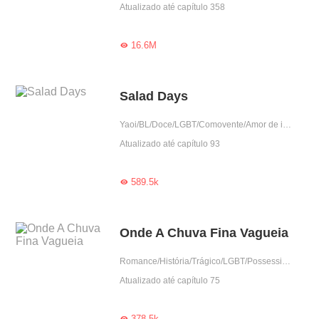
Atualizado até capítulo 358
16.6M

Salad Days
Yaoi/BL/Doce/LGBT/Comovente/Amor de infância
Atualizado até capítulo 93
589.5k

Onde A Chuva Fina Vagueia
Romance/História/Trágico/LGBT/Possessivo/Dominante
Atualizado até capítulo 75
378.5k
