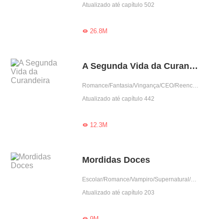
Atualizado até capítulo 502
26.8M

A Segunda Vida da Curandeira
Romance/Fantasia/Vingança/CEO/Reencarnação/Mulher poderosa/Urbano/Amor casual
Atualizado até capítulo 442
12.3M

Mordidas Doces
Escolar/Romance/Vampiro/Supernatural/Amor proibido/Arrogante/Obediente/Garota boa
Atualizado até capítulo 203
9M
