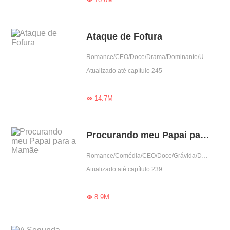
Ataque de Fofura
Romance/CEO/Doce/Drama/Dominante/Urbano/Amor casual
Atualizado até capítulo 245
14.7M

Procurando meu Papai para a Mamãe
Romance/Comédia/CEO/Doce/Grávida/Dominante/Arrogante/Urbano/Amor casual/Criança fofa
Atualizado até capítulo 239
8.9M
