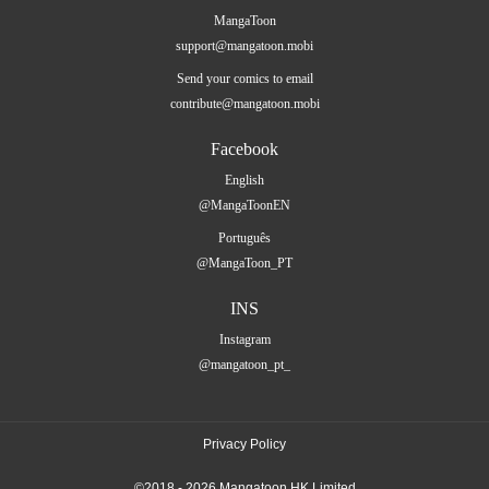
MangaToon
support@mangatoon.mobi
Send your comics to email
contribute@mangatoon.mobi
Facebook
English
@MangaToonEN
Português
@MangaToon_PT
INS
Instagram
@mangatoon_pt_
Privacy Policy
©2018 - 2026 Mangatoon HK Limited