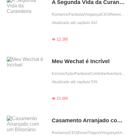
A Segunda Vida da Curandeira
Romance/Fantasia/Vingança/CEO/Reencarnação/Mulher poderosa/Urbano/Amor casual
Atualizado até capítulo 442
12.3M

Meu Wechat é Incrível
Escolar/Ação/Fantasia/Comédia/Aventura/Cultivo/Supernova/Supernatural/Sistema/Urbano
Atualizado até capítulo 539
21.6M

Casamento Arranjado com um Bilionário
Romance/CEO/Doce/Trágico/Vingança/Urbano