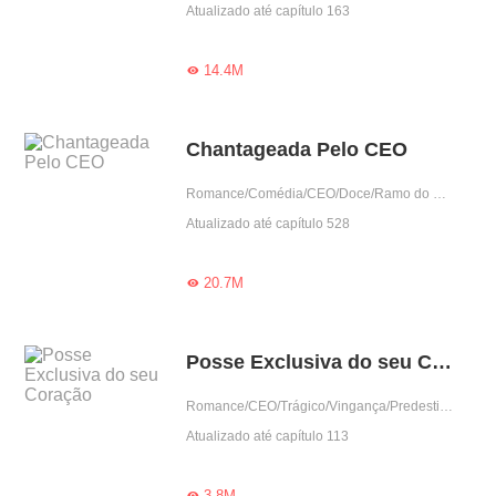
Atualizado até capítulo 163
14.4M

Chantageada Pelo CEO
Romance/Comédia/CEO/Doce/Ramo do entretenimento/Contra-Ataque/Urbano
Atualizado até capítulo 528
20.7M

Posse Exclusiva do seu Coração
Romance/CEO/Trágico/Vingança/Predestinado/Gentil/Obediente/Urbano
Atualizado até capítulo 113
3.8M
