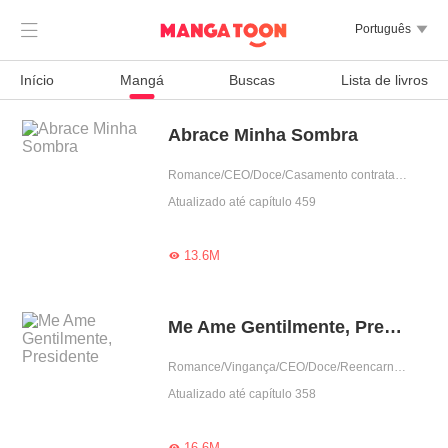

Português

Início
Mangá
Buscas
Lista de livros
Abrace Minha Sombra
Romance/CEO/Doce/Casamento contratado/Predestinado/Possessivo/Dominante/Obediente/Urbano
Atualizado até capítulo 459
13.6M

Me Ame Gentilmente, Presidente
Romance/Vingança/CEO/Doce/Reencarnação/Grávida/Gentil/Urbano
Atualizado até capítulo 358
16.6M
