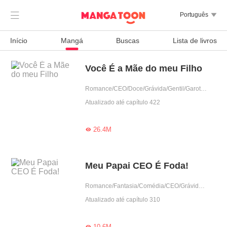

Português

Início
Mangá
Buscas
Lista de livros
Você É a Mãe do meu Filho
Romance/CEO/Doce/Grávida/Gentil/Garota boa/Amor casual/Criança fofa
Atualizado até capítulo 422
26.4M

Meu Papai CEO É Foda!
Romance/Fantasia/Comédia/CEO/Grávida/Contra-Ataque/Gentil/Criança fofa
Atualizado até capítulo 310
10.6M
