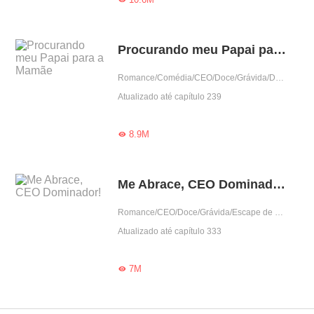
Procurando meu Papai para a Mamãe
Romance/Comédia/CEO/Doce/Grávida/Dominante/Arrogante/Urbano/Amor casual/Criança fofa
Atualizado até capítulo 239
8.9M

Me Abrace, CEO Dominador!
Romance/CEO/Doce/Grávida/Escape de casamento/Dominante/Obediente/Amor casual/Criança fofa
Atualizado até capítulo 333
7M
