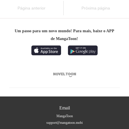
Página anterior
Próxima página
Um passo para um novo mundo! Para mais, baixe o APP
de MangaToon!

Email
MangaToon
support@mangatoon.mobi