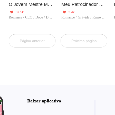
io
O Jovem Mestre Malvado e a Senhorita Inocente
Meu Patrocinador Financeiro Tem Apenas 5 Anos
87.5k
2.4k


Romance / CEO / Doce / Dominante / Trágico / Drama / Playboy / Perda de Memória
Romance / Grávida / Ramo do entretenimento / Perda de Memória
Página anterior
Próxima página
Baixar aplicativo