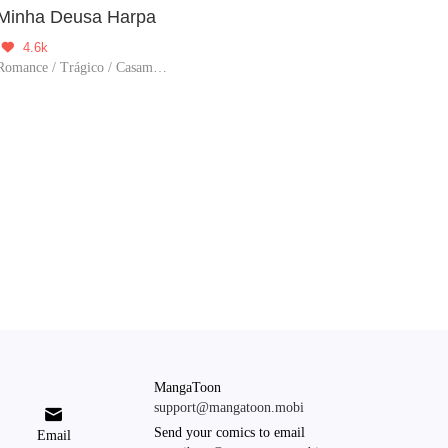
Minha Deusa Harpa
4.6k

Romance / Trágico / Casamento contratado / Perda de Memória
MangaToon
support@mangatoon.mobi

Send your comics to email
Email