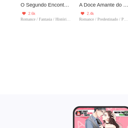
O Segundo Encontro com Meu Ex-Marido
A Doce Amante do Bilionár
2.6k
2.4k


Romance / Fantasia / História / Vingança / Doce / Casamento contratado / Predestinado / Perda de Memória
Romance / Predestinado / Perda de Memória / Dominante