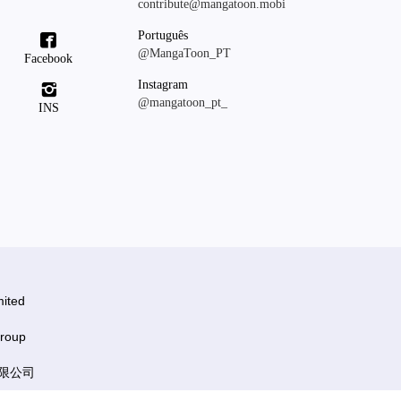
contribute@mangatoon.mobi
Português

@MangaToon_PT
Facebook
Instagram

@mangatoon_pt_
INS
ited
roup
有限公司