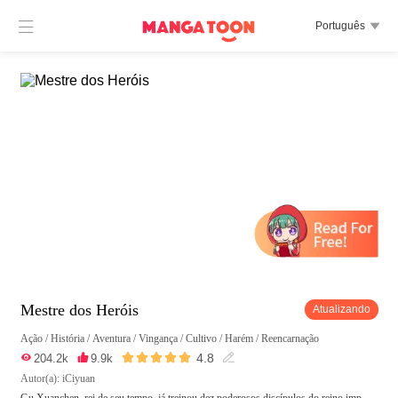

Português

Mestre dos Heróis
Atualizando
Ação
/
História
/
Aventura
/
Vingança
/
Cultivo
/
Harém
/
Reencarnação





4.8

204.2k

9.9k

Autor(a): iCiyuan
Gu Xuanchen, rei de seu tempo, já treinou dez poderosos discípulos do reino imp