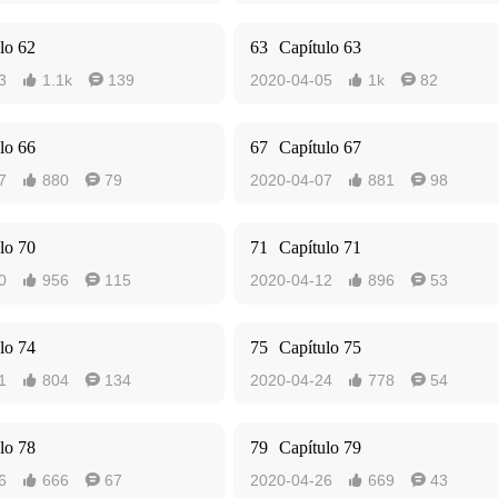
lo 62
63
Capítulo 63
3
1.1k
139
2020-04-05
1k
82




lo 66
67
Capítulo 67
7
880
79
2020-04-07
881
98




lo 70
71
Capítulo 71
0
956
115
2020-04-12
896
53




lo 74
75
Capítulo 75
1
804
134
2020-04-24
778
54




lo 78
79
Capítulo 79
6
666
67
2020-04-26
669
43



