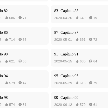
lo 82
83
Capítulo 83
6
686
71
2020-04-26
649
19




lo 86
87
Capítulo 87
8
714
66
2020-05-01
691
72




lo 90
91
Capítulo 91
2
621
66
2020-05-15
630
64




lo 94
95
Capítulo 95
6
579
47
2020-05-29
613
79




lo 98
99
Capítulo 99
9
574
51
2020-06-12
579
61



