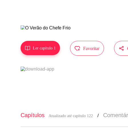
epresenta a



Ler capítulo 1
Favoritar
Capítulos
Comentár
/
Atualizado até capítulo 122