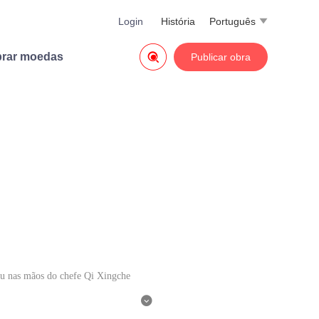
Login
História
Português


rar moedas
Publicar obra
aiu nas mãos do chefe Qi Xingche

spectiva do(a) autor(a), e não r