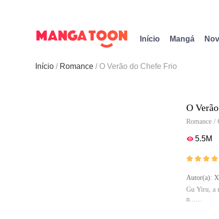
Início
Mangá
Nov
Início
Romance
O Verão do Chefe Frio
O Verão
Romance
/
5.5M





Autor(a): 
Gu Yiru, a 
n...
MangaToon t