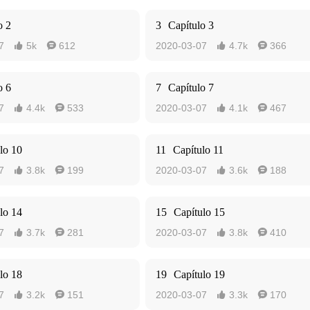
o 2
3
Capítulo 3
7
5k
612
2020-03-07
4.7k
366




o 6
7
Capítulo 7
7
4.4k
533
2020-03-07
4.1k
467




lo 10
11
Capítulo 11
7
3.8k
199
2020-03-07
3.6k
188




lo 14
15
Capítulo 15
7
3.7k
281
2020-03-07
3.8k
410




lo 18
19
Capítulo 19
7
3.2k
151
2020-03-07
3.3k
170



