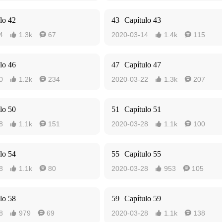
lo 42
43
Capítulo 43
4
1.3k
67
2020-03-14
1.4k
115




lo 46
47
Capítulo 47
0
1.2k
234
2020-03-22
1.3k
207




lo 50
51
Capítulo 51
8
1.1k
151
2020-03-28
1.1k
100




lo 54
55
Capítulo 55
8
1.1k
80
2020-03-28
953
105




lo 58
59
Capítulo 59
8
979
69
2020-03-28
1.1k
138



