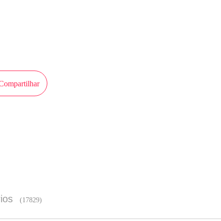
 perspectiva de MangaToon
Compartilhar
Experiência de leitura melhor no 
ios
(17829)