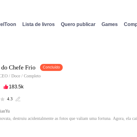
elToon
Lista de livros
Quero publicar
Games
Comp
 do Chefe Frio
Concluído
CEO
/
Doce
/
Completo
183.5k

4.3


XianYu
novata, destruiu acidentalmente as fotos que valiam uma fortuna. Agora, ela c
em autorização de XianYu para publicar esta obra, o conteúdo é baseado na per