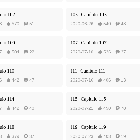
tulo 102
103
Capítulo 103
3
570
51
2020-06-26
540
48




tulo 106
107
Capítulo 107
7
504
22
2020-07-10
526
27




ulo 110
111
Capítulo 111
6
442
47
2020-07-16
406
13




ulo 114
115
Capítulo 115
7
442
48
2020-07-21
450
78




ulo 118
119
Capítulo 119
3
379
37
2020-07-23
403
19



