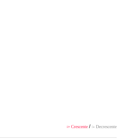
APP
/
Crescente
Decrescente

