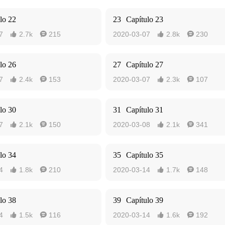
lo 22
23
Capítulo 23
7
2.7k
215
2020-03-07
2.8k
230




lo 26
27
Capítulo 27
7
2.4k
153
2020-03-07
2.3k
107




lo 30
31
Capítulo 31
7
2.1k
150
2020-03-08
2.1k
341




lo 34
35
Capítulo 35
4
1.8k
210
2020-03-14
1.7k
148




lo 38
39
Capítulo 39
4
1.5k
116
2020-03-14
1.6k
192



