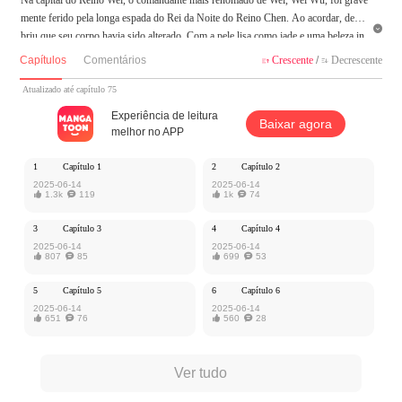
mente ferido pela longa espada do Rei da Noite do Reino Chen. Ao acordar, desco

briu que seu corpo havia sido alterado. Com a pele lisa como jade e uma beleza in
descritível, sob o arranjo do Rei de Wei, ele foi forçado a "casar-se" com o Rei da
Capítulos
Comentários
Crescente
/
Decrescente


Noite, que era apaixonado pela beleza masculina, sob uma identidade falsa. Antes
um general orgulhoso e prestigioso, ele agora tinha que se humilhar e bajular para
Atualizado até capítulo 75
servir ao inimigo, a fim de completar uma missão secreta designada pelo Rei de W
Experiência de leitura
Baixar agora
ei. Mas, inesperadamente, embora a encenação que ele fez com o Rei da Noite fos
melhor no APP
se supostamente falsa, as emoções entre eles gradualmente se tornaram reais...
1
Capítulo 1
2
Capítulo 2
MangaToon tem autorização de Haoliaoshen para publicar esta obra, o conteúdo é
2025-06-14
2025-06-14

1.3k

119

1k

74
baseado na perspectiva do(a) autor(a), e não representa a perspectiva de MangaTo
on
3
Capítulo 3
4
Capítulo 4
2025-06-14
2025-06-14

807

85

699

53
5
Capítulo 5
6
Capítulo 6
2025-06-14
2025-06-14

651

76

560

28
Ver tudo