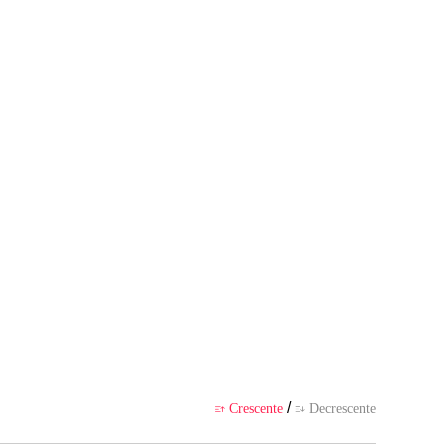
APP
/
Crescente
Decrescente

