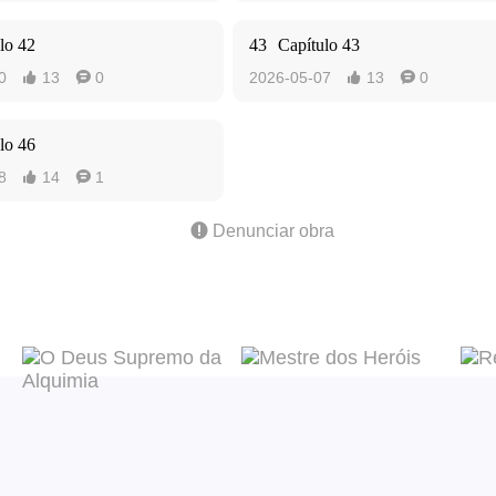
lo 42
43
Capítulo 43
0
13
0
2026-05-07
13
0




lo 46
8
14
1



Denunciar obra