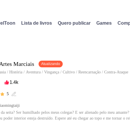
elToon
Lista de livros
Quero publicar
Games
Comp
 Artes Marciais
Atualizando
asia
/
História
/
Aventura
/
Vingança
/
Cultivo
/
Reencarnação
/
Contra-Ataque
1.4k

5


iaomingtaiji
 da seita? Ser humilhado pelos meus colegas? E ser alienado pelo meu amante?
 poder interior esteja destruído. Espere até eu chegar ao topo e me tornar o rei
em autorização de Xiaomingtaiji para publicar esta obra, o conteúdo é baseado 