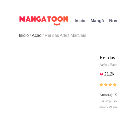
Início
Mangá
Nov
Início
Ação
Rei das Artes Marciais
Rei das
Ação
/
Fant
21.2k





Autor(a): X
Ser expulso
smo que meu
MangaToon t