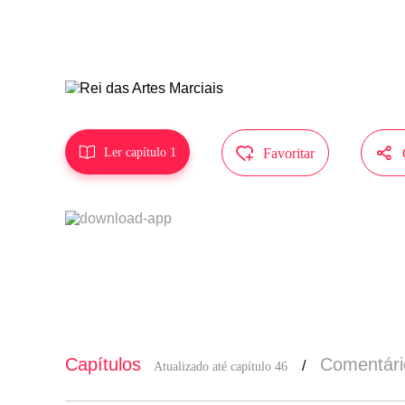
não represe



Ler capítulo 1
Favoritar
Capítulos
Comentári
/
Atualizado até capítulo 46