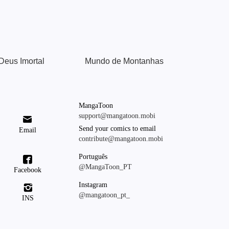
Deus Imortal
Mundo de Montanhas
MangaToon
support@mangatoon.mobi

Send your comics to email
Email
contribute@mangatoon.mobi
Português

@MangaToon_PT
Facebook
Instagram

@mangatoon_pt_
INS