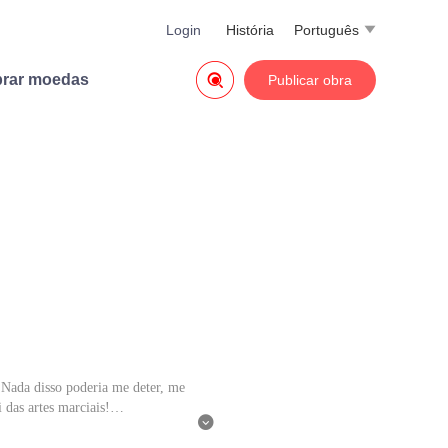
Login
História
Português


rar moedas
Publicar obra
 Nada disso poderia me deter, me
 das artes marciais!

na perspectiva do(a) autor(a), e