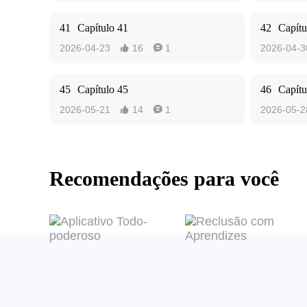
41
Capítulo 41
42
Capítu
2026-04-23
16
1
2026-04-3


45
Capítulo 45
46
Capítu
2026-05-21
14
1
2026-05-2


Recomendações para você