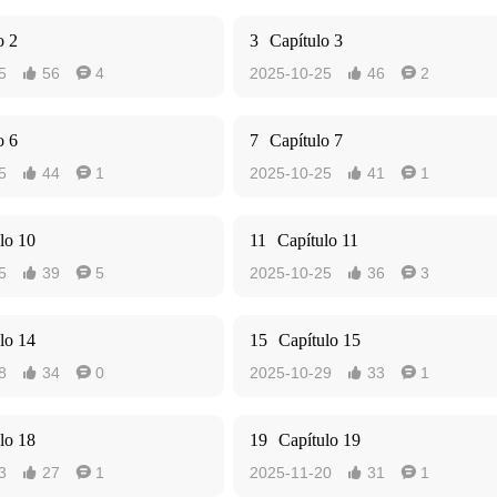
o 2
3
Capítulo 3
5
56
4
2025-10-25
46
2




o 6
7
Capítulo 7
5
44
1
2025-10-25
41
1




lo 10
11
Capítulo 11
5
39
5
2025-10-25
36
3




lo 14
15
Capítulo 15
8
34
0
2025-10-29
33
1




lo 18
19
Capítulo 19
3
27
1
2025-11-20
31
1



