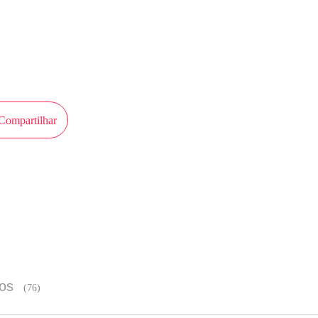
nta a perspectiva de MangaToon
Compartilhar
Experiência de leitura melhor no 
os
(76)