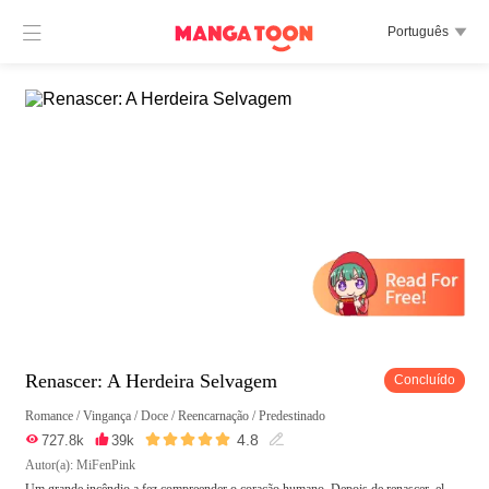

Português

Renascer: A Herdeira Selvagem
Concluído
Romance
/
Vingança
/
Doce
/
Reencarnação
/
Predestinado





4.8

727.8k

39k

Autor(a): MiFenPink
Um grande incêndio a fez compreender o coração humano. Depois de renascer, el