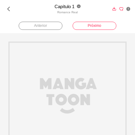
Capítulo 1





Romance Real
Anterior
Próximo