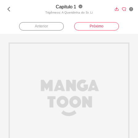
Capítulo 1





Trigêmeos: A Queridinha do Sr. Li
Anterior
Próximo