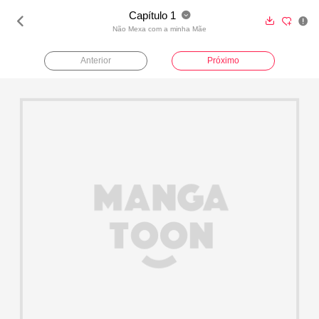
Capítulo 1





Não Mexa com a minha Mãe
Anterior
Próximo