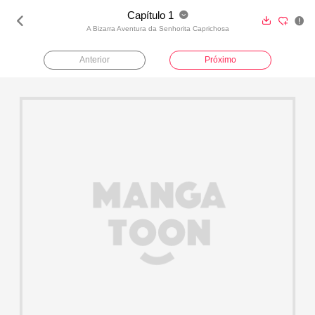
Capítulo 1





A Bizarra Aventura da Senhorita Caprichosa
Anterior
Próximo