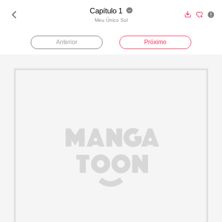
Capítulo 1





Meu Único Sol
Anterior
Próximo