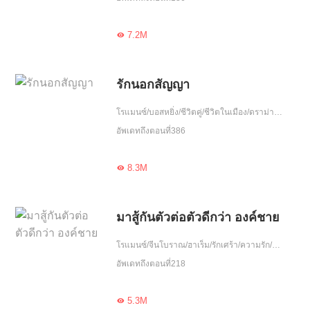
7.2M

รักนอกสัญญา
โรแมนซ์/บอสหยิ่ง/ชีวิตคู่/ชีวิตในเมือง/ดราม่า/ฮอต/รักเศร้า/ความรัก/สัญญารัก/จบ
อัพเดทถึงตอนที่386
8.3M

มาสู้กันตัวต่อตัวดีกว่า องค์ชาย
โรแมนซ์/จีนโบราณ/ฮาเร็ม/รักเศร้า/ความรัก/รักเดียวใจเดียว/จบ
อัพเดทถึงตอนที่218
5.3M
