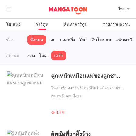

ไทย

โฮมเพจ
การ์ตูน
ค้นหาการ์ตูน
รายการผลงาน
ช่อง
ทั้งหมด
จบ
บอสหยิ่ง
Yaoi
จีนโบราณ
แฟนตาซี
สถานะ
ฮอต
ใหม่
เสร็จ
คุณหน้าเหมือนแม่ของลูกชายผม
โรแมนซ์/บอสหยิ่ง/ชีวิตคู่/ชีวิตในเมือง/ดราม่า/ฮอต/รักหวานฉ่ำ/หนีพร้อมลูก/ความรัก/รักคืนเดียว/รักเดียวใจเดียว/เอาแต่ใจ
อัพเดทถึงตอนที่422
8.7M

ผู้หญิงที่ถูกทิ้งร้าง