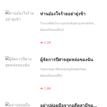
ท่านอ๋องใจร้ายอย่ายุ่งข้า
โรแมนซ์/จีนโบราณ/แก้แค้น/ฝ่าอุปสรรค/รักหวานฉ่ำ/ความรัก/เกิดใหม่
อัพเดทถึงตอนที่310
3.1M

ผู้จัดการปีศาจสุดหล่อของฉัน
Yaoi/แฟนตาซี/ตลก/ผจญภัย/พลังวิเศษ
อัพเดทถึงตอนที่92
1.6M

อย่าปล่อยมือจากอดีตสามีของฉัน