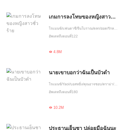
เกมการลงโทษของหญิงสาวชั่วร้าย
โรแมนซ์/แฟนตาซี/จีนโบราณ/ตลก/ฮอต/รักหวานฉ่ำ/อัพเกรด
อัพเดทถึงตอนที่122
4.8M

นายเขาบอกว่าฉันเป็นบัวดำ
โรแมนซ์/Yaoi/บอสหยิ่ง/คุณอาจชอบ/ดราม่า/ฮอต/รักเศร้า/เอาแต่ใจ
อัพเดทถึงตอนที่180
10.2M

ประธานเย็นชา ปล่อยมือฉันนะ