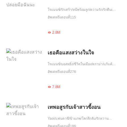
โรแมนซ์/รักเศร้า/หนีพร้อมลูก/ความรัก/รักคืนเดียว/จบ
อัพเดทถึงตอนที่115
2.8M

เธอคือแสงสว่างในใจ
โรแมนซ์/บอสหยิ่ง/ชีวิตในเมือง/ดราม่า/แก้แค้น/รักหวานฉ่ำ/ความรัก/เอาแต่ใจ
อัพเดทถึงตอนที่276
7.8M

เทพอสูรกับเจ้าสาวขี้งอน
Yaoi/แฟนตาซี/ข้ามภพ/โลกลึกลับ/รักหวานฉ่ำ/โชคชะตา/Omegaverse/ใจซื่อ/จบ
อัพเดทถึงตอนที่186