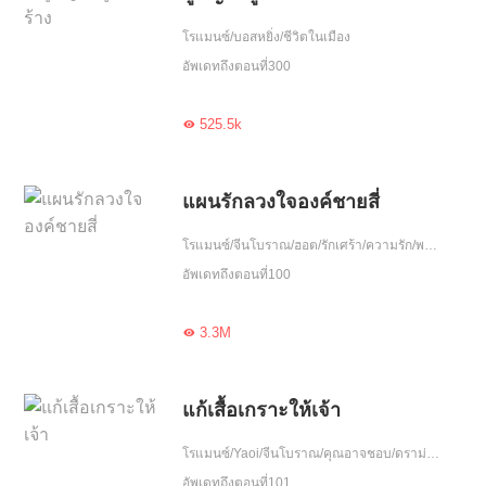
โรแมนซ์/บอสหยิ่ง/ชีวิตในเมือง
อัพเดทถึงตอนที่300
525.5k

แผนรักลวงใจองค์ชายสี่
โรแมนซ์/จีนโบราณ/ฮอต/รักเศร้า/ความรัก/พบกันอีกครั้ง/จบ
อัพเดทถึงตอนที่100
3.3M

แก้เสื้อเกราะให้เจ้า
โรแมนซ์/Yaoi/จีนโบราณ/คุณอาจชอบ/ดราม่า/แก้แค้น/ฮอต/รักหวานฉ่ำ/ความรัก/กลยุทธ์/โชคชะตา/เกิดใหม่
อัพเดทถึงตอนที่101