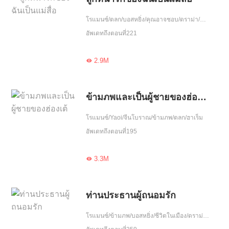
โรแมนซ์/ตลก/บอสหยิ่ง/คุณอาจชอบ/ดราม่า/ฮอต/รักหวานฉ่ำ/หนีพร้อมลูก/รักคืนเดียว/น่ารัก/ขี้งอแง/เอาแต่ใจ
อัพเดทถึงตอนที่221
2.9M

ข้ามภพและเป็นผู้ชายของฮ่องเต้
โรแมนซ์/Yaoi/จีนโบราณ/ข้ามภพ/ตลก/ฮาเร็ม
อัพเดทถึงตอนที่195
3.3M

ท่านประธานผู้ถนอมรัก
โรแมนซ์/ข้ามภพ/บอสหยิ่ง/ชีวิตในเมือง/ดราม่า/ฮอต/รักหวานฉ่ำ/ความรัก/รักเดียวใจเดียว/โชคชะตา/เกิดใหม่