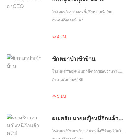
โรแมนซ์/ตลก/บอสหยิ่ง/รักหวานฉ่ำ/จบ
อัพเดทถึงตอนที่147
4.2M

ชักหมาป่าเข้าบ้าน
โรแมนซ์/Yaoi/แฟนตาซี/ตลก/ฮอต/รักหวานฉ่ำ/ขี้งอแง/เอาแต่ใจ/อบรม/ใจซื่อ
อัพเดทถึงตอนที่186
5.1M

ผบ.ครับ นายหญิงหนีอีกแล้วครับ!
โรแมนซ์/ข้ามภพ/ตลก/บอสหยิ่ง/ชีวิตคู่/ชีวิตในเมือง/ดราม่า/มิ้นก๊ก/ฮอต/รักเศร้า/โชคชะตา