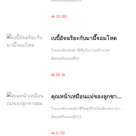
อัพเดทถึงตอนที่503
20.8M

เบบี้อัจฉริยะกับมามี๊จอมโหด
โรแมนซ์/แฟนตาซี/จีนโบราณ/ข้ามภพ
อัพเดทถึงตอนที่63
66.4k

คุณหน้าเหมือนแม่ของลูกชายผม
โรแมนซ์/บอสหยิ่ง/ชีวิตคู่/ชีวิตในเมือง/ดราม่า/ฮอต/รักหวานฉ่ำ/หนีพร้อมลูก/ความรัก/รักคืนเดียว/รักเดียวใจเดียว/เอาแต่ใจ
อัพเดทถึงตอนที่422
8.7M
