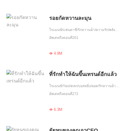
รอยกัดหวานละมุน
โรแมนซ์/แฟนตาซี/รักหวานฉ่ำ/ความรัก/พลังวิเศษ/มนุษย์และปีศาจ/จบ
อัพเดทถึงตอนที่201
4.9M

ที่รักทำให้ฉันขึ้นเทรนด์อีกแล้ว
โรแมนซ์/Yaoi/ตลก/บอสหยิ่ง/ฮอต/รักหวานฉ่ำ/ขี้งอแง/เอาแต่ใจ/วงการบันเทิง
อัพเดทถึงตอนที่272
6.3M

ยัยหนูของคุณอาCEO