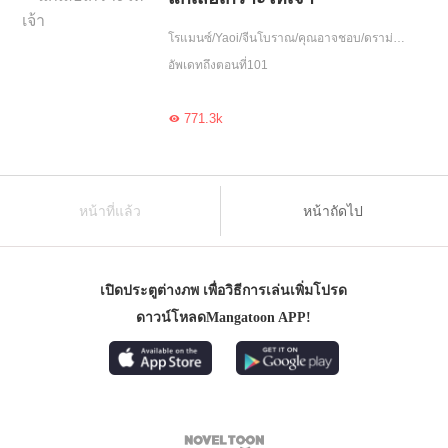
โรแมนซ์/Yaoi/จีนโบราณ/คุณอาจชอบ/ดราม่า/แก้แค้น/ฮอต/รักหวานฉ่ำ/ความรัก/กลยุทธ์/โชคชะตา/เกิดใหม่
อัพเดทถึงตอนที่101
771.3k

หน้าที่แล้ว
หน้าถัดไป
เปิดประตูต่างภพ เพื่อวิธีการเล่นเพิ่มโปรด
ดาวน์โหลดMangatoon APP!
