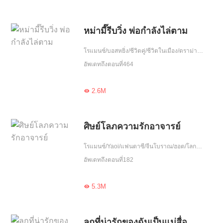
หม่ามี๊รีบวิ่ง พ่อกำลังไล่ตาม
โรแมนซ์/บอสหยิ่ง/ชีวิตคู่/ชีวิตในเมือง/ดราม่า/ฮอต/รักหวานฉ่ำ/หนีพร้อมลูก/รักคืนเดียว/วงการบันเทิง
อัพเดทถึงตอนที่464
2.6M

ศิษย์โลภความรักอาจารย์
โรแมนซ์/Yaoi/แฟนตาซี/จีนโบราณ/ฮอต/โลกลึกลับ/รักเศร้า/ความรัก/ล่าปีศาจ/ปกป้อง/รักเดียวใจเดียว/เอาแต่ใจ
อัพเดทถึงตอนที่182
5.3M

ลูกที่น่ารักของฉันเป็นแม่สื่อ