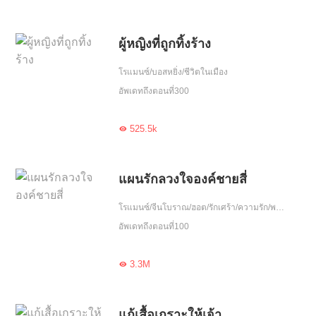
ผู้หญิงที่ถูกทิ้งร้าง
โรแมนซ์/บอสหยิ่ง/ชีวิตในเมือง
อัพเดทถึงตอนที่300
525.5k

แผนรักลวงใจองค์ชายสี่
โรแมนซ์/จีนโบราณ/ฮอต/รักเศร้า/ความรัก/พบกันอีกครั้ง/จบ
อัพเดทถึงตอนที่100
3.3M

แก้เสื้อเกราะให้เจ้า