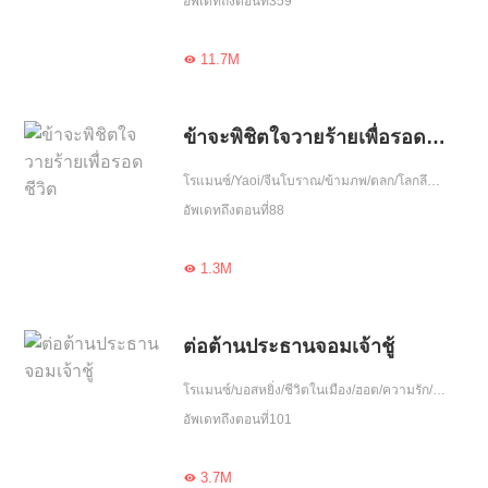
อัพเดทถึงตอนที่359
11.7M

ข้าจะพิชิตใจวายร้ายเพื่อรอดชีวิต
โรแมนซ์/Yaoi/จีนโบราณ/ข้ามภพ/ตลก/โลกลึกลับ/ความรัก/ขี้งอแง/เกิดใหม่
อัพเดทถึงตอนที่88
1.3M

ต่อต้านประธานจอมเจ้าชู้
โรแมนซ์/บอสหยิ่ง/ชีวิตในเมือง/ฮอต/ความรัก/รักที่ทำงาน/เอาแต่ใจ/จบ
อัพเดทถึงตอนที่101
3.7M
