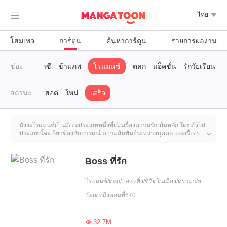

ไทย

โฮมเพจ
การ์ตูน
ค้นหาการ์ตูน
รายการผลงาน
บราณ
ช่อง
แฟนตาซี
ข้ามภพ
โรแมนซ์
ตลก
แอ็คชั่น
รักวัยเรียน
สถานะ
ฮอต
ใหม่
เสร็จ
มังงะโรแมนซ์เป็นมังงะประเภทหนึ่งที่เน้นเรื่องความรักเป็นหลัก โดยทั่วไป
ประเภทนี้จะเกี่ยวข้องกับอารมณ์ ความสัมพันธ์ระหว่างบุคคล และเรื่องราว

ความรัก โดยเน้นการพัฒนาและการโต้ตอบของความรู้สึกของตัวละคร
เนื้อเรื่องของมังงะโรแมนติกอาจมีองค์ประกอบต่างๆ เช่น การตกหลุมรัก
การเลิกรา การปรองดอง การโต้แย้ง ปฏิสัมพันธ์ และการเปลี่ยนแปลงทาง
Boss ที่รัก
อารมณ์เพื่อกระตุ้นอารมณ์ความรู้สึกของผู้อ่าน
โรแมนซ์/ตลก/บอสหยิ่ง/ชีวิตในเมือง/ดราม่า/ฮอต/รักหวานฉ่ำ/รักเศร้า/หนีพร้อมลูก/สาวหวาน/ความรัก/ขี้งอแง/เอาแต่ใจ/อดทน
อัพเดทถึงตอนที่670
32.7M
