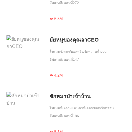
อัพเดทถึงตอนที่272
6.3M

ยัยหนูของคุณอาCEO
โรแมนซ์/ตลก/บอสหยิ่ง/รักหวานฉ่ำ/จบ
อัพเดทถึงตอนที่147
4.2M

ชักหมาป่าเข้าบ้าน
โรแมนซ์/Yaoi/แฟนตาซี/ตลก/ฮอต/รักหวานฉ่ำ/ขี้งอแง/เอาแต่ใจ/อบรม/ใจซื่อ
อัพเดทถึงตอนที่186
5.1M
