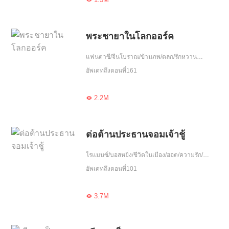
พระชายาในโลกออร์ค
แฟนตาซี/จีนโบราณ/ข้ามภพ/ตลก/รักหวานฉ่ำ/น่ารัก/เอาแต่ใจ/ใจซื่อ
อัพเดทถึงตอนที่161
2.2M

ต่อต้านประธานจอมเจ้าชู้
โรแมนซ์/บอสหยิ่ง/ชีวิตในเมือง/ฮอต/ความรัก/รักที่ทำงาน/เอาแต่ใจ/จบ
อัพเดทถึงตอนที่101
3.7M
