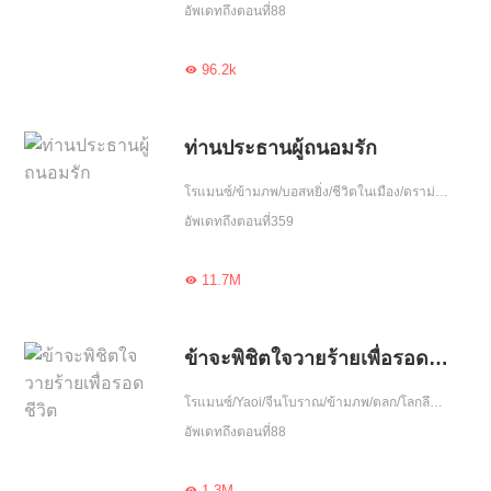
อัพเดทถึงตอนที่88
96.2k

ท่านประธานผู้ถนอมรัก
โรแมนซ์/ข้ามภพ/บอสหยิ่ง/ชีวิตในเมือง/ดราม่า/ฮอต/รักหวานฉ่ำ/ความรัก/รักเดียวใจเดียว/โชคชะตา/เกิดใหม่
อัพเดทถึงตอนที่359
11.7M

ข้าจะพิชิตใจวายร้ายเพื่อรอดชีวิต
โรแมนซ์/Yaoi/จีนโบราณ/ข้ามภพ/ตลก/โลกลึกลับ/ความรัก/ขี้งอแง/เกิดใหม่
อัพเดทถึงตอนที่88
1.3M
