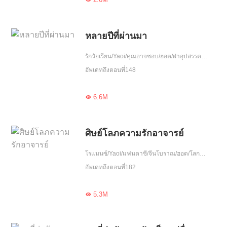
หลายปีที่ผ่านมา
รักวัยเรียน/Yaoi/คุณอาจชอบ/ฮอต/ฝ่าอุปสรรค/วัยรุ่น/อุ่นใจ/รักเดียวใจเดียว/โชคชะตา/สดใส/จบ
อัพเดทถึงตอนที่148
6.6M

ศิษย์โลภความรักอาจารย์
โรแมนซ์/Yaoi/แฟนตาซี/จีนโบราณ/ฮอต/โลกลึกลับ/รักเศร้า/ความรัก/ล่าปีศาจ/ปกป้อง/รักเดียวใจเดียว/เอาแต่ใจ
อัพเดทถึงตอนที่182
5.3M
