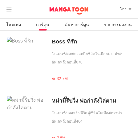

ไทย

โฮมเพจ
การ์ตูน
ค้นหาการ์ตูน
รายการผลงาน
Boss ที่รัก
โรแมนซ์/ตลก/บอสหยิ่ง/ชีวิตในเมือง/ดราม่า/ฮอต/รักหวานฉ่ำ/รักเศร้า/หนีพร้อมลูก/สาวหวาน/ความรัก/ขี้งอแง/เอาแต่ใจ/อดทน
อัพเดทถึงตอนที่670
32.7M

หม่ามี๊รีบวิ่ง พ่อกำลังไล่ตาม
โรแมนซ์/บอสหยิ่ง/ชีวิตคู่/ชีวิตในเมือง/ดราม่า/ฮอต/รักหวานฉ่ำ/หนีพร้อมลูก/รักคืนเดียว/วงการบันเทิง
อัพเดทถึงตอนที่464
2.6M
