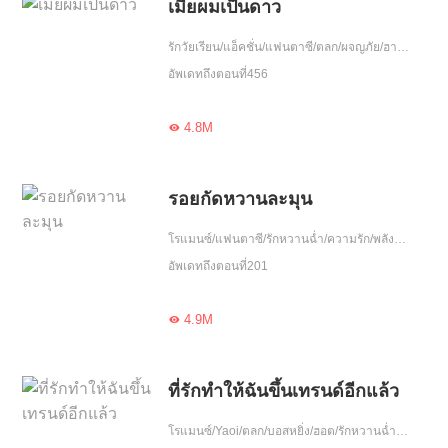
เมียผมเป็นดาว
รักวัยเรียน/แอ็คชั่น/แฟนตาซี/ตลก/ผจญภัย/ฮาเร็ม/แก๊ง/ฮีโร่มาช่วย/ดาวโรงเรียน
อัพเดทถึงตอนที่456
4.8M

รอยกัดหวานละมุน
โรแมนซ์/แฟนตาซี/รักหวานฉ่ำ/ความรัก/พลังวิเศษ/มนุษย์และปีศาจ/จบ
อัพเดทถึงตอนที่201
4.9M

ที่รักทำให้ฉันขึ้นเทรนด์อีกแล้ว
โรแมนซ์/Yaoi/ตลก/บอสหยิ่ง/ฮอต/รักหวานฉ่ำ/ขี้งอแง/เอาแต่ใจ/วงการบันเทิง