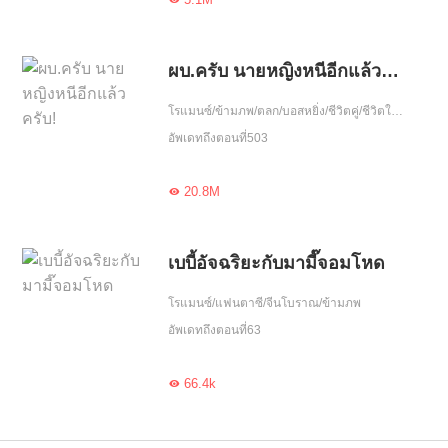
ผบ.ครับ นายหญิงหนีอีกแล้วครับ!
โรแมนซ์/ข้ามภพ/ตลก/บอสหยิ่ง/ชีวิตคู่/ชีวิตในเมือง/ดราม่า/มิ้นก๊ก/ฮอต/รักเศร้า/โชคชะตา
อัพเดทถึงตอนที่503
20.8M

เบบี้อัจฉริยะกับมามี๊จอมโหด
โรแมนซ์/แฟนตาซี/จีนโบราณ/ข้ามภพ
อัพเดทถึงตอนที่63
66.4k
