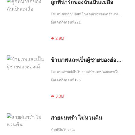
ลูกที่น่ารักของฉันเป็นแม่สื่อ
โรแมนซ์/ตลก/บอสหยิ่ง/คุณอาจชอบ/ดราม่า/ฮอต/รักหวานฉ่ำ/หนีพร้อมลูก/รักคืนเดียว/น่ารัก/ขี้งอแง/เอาแต่ใจ
อัพเดทถึงตอนที่221
2.9M

ข้ามภพและเป็นผู้ชายของฮ่องเต้
โรแมนซ์/Yaoi/จีนโบราณ/ข้ามภพ/ตลก/ฮาเร็ม
อัพเดทถึงตอนที่195
3.3M

สายฝนพรำ ไม่หวนคืน
Yaoi/จีนโบราณ